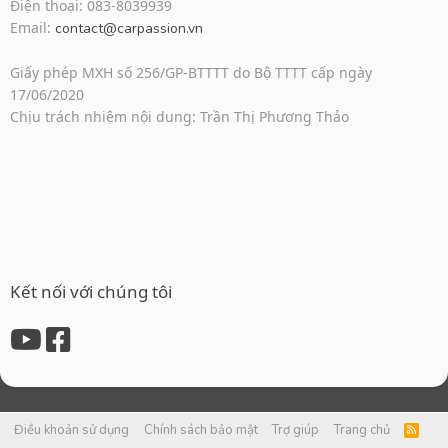
Điện thoại: 083-8039939
Email:
contact@carpassion.vn
Giấy phép MXH số 256/GP-BTTTT do Bộ TTTT cấp ngày
17/06/2020
Chịu trách nhiệm nội dung: Trần Thị Phương Thảo
Kết nối với chúng tôi
Điều khoản sử dụng
Chính sách bảo mật
Trợ giúp
Trang chủ
R
S