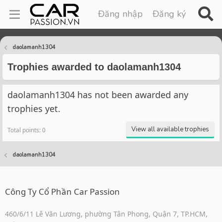
Đăng nhập
Đăng ký
daolamanh1304
Trophies awarded to daolamanh1304
daolamanh1304 has not been awarded any
trophies yet.
View all available trophies
Total points: 0
daolamanh1304
Công Ty Cổ Phần Car Passion
460/6/11 Lê Văn Lương, phường Tân Phong, Quận 7, TP.HCM,