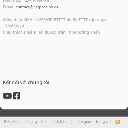
Điện thoại: 083-8039939
Email:
contact@carpassion.vn
Giấy phép MXH số 256/GP-BTTTT do Bộ TTTT cấp ngày
17/06/2020
Chịu trách nhiệm nội dung: Trần Thị Phương Thảo
Kết nối với chúng tôi
Điều khoản sử dụng
Chính sách bảo mật
Trợ giúp
Trang chủ
R
S