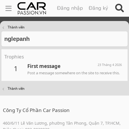
Đăng nhập
Đăng ký
Thành viên
nglepanh
Trophies
23 Tháng 4 2026
First message
1
Post a message somewhere on the site to receive this.
Thành viên
Công Ty Cổ Phần Car Passion
460/6/11 Lê Văn Lương, phường Tân Phong, Quận 7, TP.HCM,