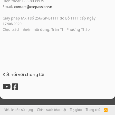
Điện thoại: 083-8039939
Email:
contact@carpassion.vn
Giấy phép MXH số 256/GP-BTTTT do Bộ TTTT cấp ngày
17/06/2020
Chịu trách nhiệm nội dung: Trần Thị Phương Thảo
Kết nối với chúng tôi
Điều khoản sử dụng
Chính sách bảo mật
Trợ giúp
Trang chủ
R
S