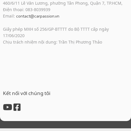
460/6/11 Lê Văn Lương, phường Tân Phong, Quận 7, TP.HCM,
Điện thoại: 083-8039939
Email:
contact@carpassion.vn
Giấy phép MXH số 256/GP-BTTTT do Bộ TTTT cấp ngày
17/06/2020
Chịu trách nhiệm nội dung: Trần Thị Phương Thảo
Kết nối với chúng tôi