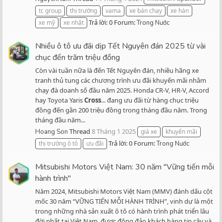
tc group
thị trường
vama
xe bán chạy
xe hàn
Trả lời: 0
Forum:
xe mỹ
xe nhật
Trong Nước
Nhiều ô tô ưu đãi dịp Tết Nguyên đán 2025 từ vài
chục đến trăm triệu đồng
Còn vài tuần nữa là đến Tết Nguyên đán, nhiều hãng xe
tranh thủ tung các chương trình ưu đãi khuyến mãi nhằm
chạy đà doanh số đầu năm 2025. Honda CR-V, HR-V, Accord
hay Toyota Yaris
Cross
... đang ưu đãi từ hàng chục triệu
đồng đến gần 200 triệu đồng trong tháng đầu năm. Trong
tháng đầu năm...
Thread
8 Tháng 1 2025
Hoang Son
giá xe
khuyến mãi
Trả lời: 0
Forum:
thị trường ô tô
ưu đãi
Trong Nước
Mitsubishi Motors Việt Nam: 30 năm "Vững tiến mỗi
hành trình"
Năm 2024, Mitsubishi Motors Việt Nam (MMV) đánh dấu cột
mốc 30 năm “VỮNG TIẾN MỖI HÀNH TRÌNH”, vinh dự là một
trong những nhà sản xuất ô tô có hành trình phát triển lâu
đời nhất tại Việt Nam, được đông đảo khách hàng tin cậy và