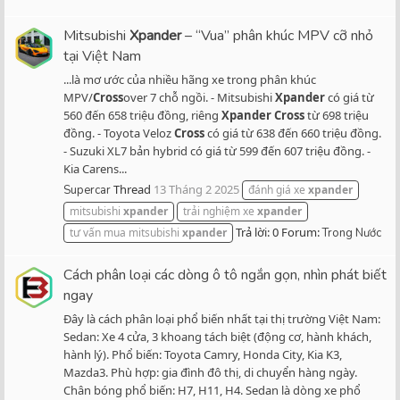
Mitsubishi
Xpander
– “Vua” phân khúc MPV cỡ nhỏ
tại Việt Nam
...là mơ ước của nhiều hãng xe trong phân khúc
MPV/
Cross
over 7 chỗ ngồi. - Mitsubishi
Xpander
có giá từ
560 đến 658 triệu đồng, riêng
Xpander
Cross
từ 698 triệu
đồng. - Toyota Veloz
Cross
có giá từ 638 đến 660 triệu đồng.
- Suzuki XL7 bản hybrid có giá từ 599 đến 607 triệu đồng. -
Kia Carens...
Thread
13 Tháng 2 2025
Supercar
đánh giá xe
xpander
mitsubishi
xpander
trải nghiệm xe
xpander
Trả lời: 0
Forum:
tư vấn mua mitsubishi
xpander
Trong Nước
Cách phân loại các dòng ô tô ngắn gọn, nhìn phát biết
ngay
Đây là cách phân loại phổ biến nhất tại thị trường Việt Nam:
Sedan: Xe 4 cửa, 3 khoang tách biệt (động cơ, hành khách,
hành lý). Phổ biến: Toyota Camry, Honda City, Kia K3,
Mazda3. Phù hợp: gia đình đô thị, di chuyển hàng ngày.
Chân bóng phổ biến: H7, H11, H4. Sedan là dòng xe phổ