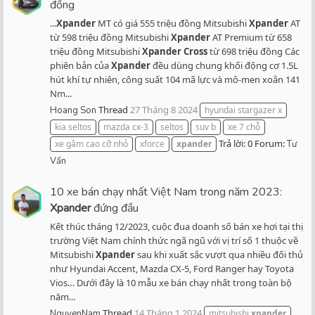
đồng
...
Xpander
MT có giá 555 triệu đồng Mitsubishi
Xpander
AT
từ 598 triệu đồng Mitsubishi
Xpander
AT Premium từ 658
triệu đồng Mitsubishi
Xpander
Cross
từ 698 triệu đồng Các
phiên bản của
Xpander
đều dùng chung khối động cơ 1.5L
hút khí tự nhiên, công suất 104 mã lực và mô-men xoắn 141
Nm...
Thread
27 Tháng 8 2024
Hoang Son
hyundai stargazer x
kia seltos
mazda cx-3
seltos
suv b
xe 7 chỗ
Trả lời: 0
Forum:
xe gầm cao cỡ nhỏ
xforce
xpander
Tư
Vấn
10 xe bán chạy nhất Việt Nam trong năm 2023:
Xpander
đứng đầu
Kết thúc tháng 12/2023, cuộc đua doanh số bán xe hơi tại thị
trường Việt Nam chính thức ngã ngũ với vị trí số 1 thuộc về
Mitsubishi
Xpander
sau khi xuất sắc vượt qua nhiều đối thủ
như Hyundai Accent, Mazda CX-5, Ford Ranger hay Toyota
Vios… Dưới đây là 10 mẫu xe bán chạy nhất trong toàn bộ
năm...
Thread
14 Tháng 1 2024
NguyenNam
mitsubishi
xpander