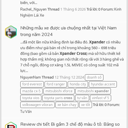
biến, với...
Thread
1 Tháng 6 2026
Trả lời: 0
Forum:
Rachel_Nguyen
Kinh
Nghiệm Lái Xe
Những mẫu xe được ưa chuộng nhất tại Việt Nam
trong năm 2024
...đã một lần nữa khẳng định lại điều đó.
Xpander
có nhiều
ưu điểm như giá bán rẻ chỉ trong khoảng 560 – 698 triệu
đồng (bao gồm cả bản
Xpander
Cross
) mà sở hữu thiết kế
hợp thẩm mỹ, không gian nội thất rộng rãi với 3 hàng ghế và
7 chỗ ngồi, động cơ xăng 1.5L MIVEC có công suất 102 mã
lực...
Thread
12 Tháng 12 2024
NguyenNam
doanh số
ford everest
ford ranger
honda city
hyundai accent
mazda cx-5
mitsubishi xforce
mitsubishi
xpander
toyota vios
toyota yaris
cross
tư vấn
vinfast vf 5
Trả lời: 0
Forum:
volkswagen viloran
xe bán chạy
xe tốt
Tư Vấn
Review chi tiết Bi gầm 3 chế độ màu ô tô: Bảng so