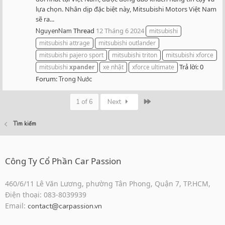
lựa chọn. Nhân dịp đặc biệt này, Mitsubishi Motors Việt Nam
sẽ ra...
Thread
12 Tháng 6 2024
NguyenNam
mitsubishi
mitsubishi attrage
mitsubishi outlander
mitsubishi pajero sport
mitsubishi triton
mitsubishi xforce
Trả lời: 0
mitsubishi
xpander
xe nhật
xforce ultimate
Forum:
Trong Nước
Last
1 of 6
Next
Tìm kiếm
Công Ty Cổ Phần Car Passion
460/6/11 Lê Văn Lương, phường Tân Phong, Quận 7, TP.HCM,
Điện thoại: 083-8039939
Email:
contact@carpassion.vn