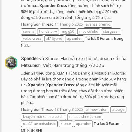
trước bạ...
Xpander
Cross
cũng hưởng chính sách hỗ trợ
50% lệ phí trước bạ, tặng phiếu nhiên liệu trị giá 20 triệu
đồng và bộ camera toàn cảnh; tổng trị giá 75 triệu...
Thread
14 Tháng 6 2025
Hoang Son
avanza premio
carens
honda br-v
mg g50
mpv cỡ nhỏ
stargazer
Trả lời: 0
Forum:
veloz
cross
xl7 hybrid
xpander
Trong
Nước
Xpander
và Xforce: Hai mẫu xe chủ lực doanh số của
Mitsubishi Việt Nam trong tháng 7/2025
...đến 21 triệu đồng. XEM THÊM: Đánh giá Mitsubishi Xforce:
Đây có phải là lựa chọn đáng giá trong phân khúc SUV hạng
B? -
Xpander
,
Xpander
Cross
: Tổng giá trị khuyến mãi
tương đương hơn 80 triệu đồng, thay đổi theo từng phiên
bản. Các phiên bản đều được hỗ trợ 50% phí trước bạ cùng
phiếu...
Thread
18 Tháng 8 2025
Hoang Son
all-new triton
attrage
khuyến mãi xe mitsubishi
mitsubishi việt nam
Trả lời: 0
Forum:
ưu đãi xe mitsubishi
xforce
xpander
MITSUBISHI