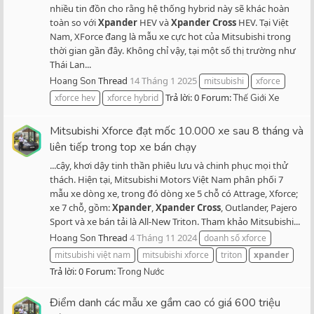
nhiều tin đồn cho rằng hệ thống hybrid này sẽ khác hoàn
toàn so với
Xpander
HEV và
Xpander
Cross
HEV. Tại Việt
Nam, XForce đang là mẫu xe cực hot của Mitsubishi trong
thời gian gần đây. Không chỉ vậy, tại một số thị trường như
Thái Lan...
Thread
14 Tháng 1 2025
Hoang Son
mitsubishi
xforce
Trả lời: 0
Forum:
xforce hev
xforce hybrid
Thế Giới Xe
Mitsubishi Xforce đạt mốc 10.000 xe sau 8 tháng và
liên tiếp trong top xe bán chạy
...cậy, khơi dậy tinh thần phiêu lưu và chinh phục mọi thử
thách. Hiện tại, Mitsubishi Motors Việt Nam phân phối 7
mẫu xe dòng xe, trong đó dòng xe 5 chỗ có Attrage, Xforce;
xe 7 chỗ, gồm:
Xpander
,
Xpander
Cross
, Outlander, Pajero
Sport và xe bán tải là All-New Triton. Tham khảo Mitsubishi...
Thread
4 Tháng 11 2024
Hoang Son
doanh số xforce
mitsubishi việt nam
mitsubishi xforce
triton
xpander
Trả lời: 0
Forum:
Trong Nước
Điểm danh các mẫu xe gầm cao có giá 600 triệu