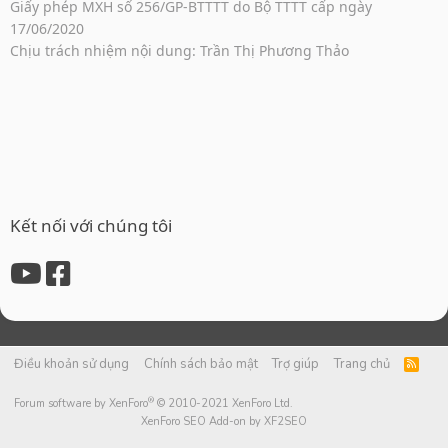
Giấy phép MXH số 256/GP-BTTTT do Bộ TTTT cấp ngày
17/06/2020
Chịu trách nhiệm nội dung: Trần Thị Phương Thảo
Kết nối với chúng tôi
Điều khoản sử dụng
Chính sách bảo mật
Trợ giúp
Trang chủ
R
S
S
®
Forum software by XenForo
© 2010-2021 XenForo Ltd.
XenForo SEO Add-on by XF2SEO