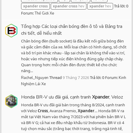
Trả lời: 0
xpander
cross
xpander
cross
hev
xpander
hev
Forum:
Thế Giới Xe
Tổng hợp Các loại chân bóng đèn ô tô và Bảng tra
chi tiết, dễ hiểu nhất
Chân bóng đèn (bulb socket) là đầu kết nối giữa bóng đèn
và giắc cắm điện của xe. Mỗi loại chân có hình dạng, số chốt
và bố trí pin khác nhau - lắp sai chân là không thể vào vị trí,
hoặc vào nhưng tiếp xúc điện không đúng gây chập cháy.
Quan trọng hơn: mỗi chân đèn được thiết kế cho chức
năng...
Thread
9 Tháng 7 2026
Trả lời: 0
Forum:
Rachel_Nguyen
Kinh
Nghiệm Lái Xe
Honda BR-V ưu đãi giá, cạnh tranh
Xpander
, Veloz
Honda BR-V ưu đãi giá bán trong tháng 8/2024, cạnh tranh
với Veloz
Cross
, Avanza Premio,
Xpander
… Honda BR-V ra
mắt tại Việt Nam vào tháng 7/2023 với hai phiên bản BR-V L
và BR-V G; cả hai xe đều nhập khẩu từ Indonesia. BR-V có 4
tuỳ chọn màu sắc (trắng bạc thời trang, trắng ngà tinh tế,