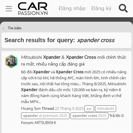
Đăng nhập
Đăng ký
Tìm kiếm
xpander cross
Search results for query:
Mitsubishi
Xpander
&
Xpander
Cross
mới chính thức
ra mắt, nhiều nâng cấp đáng giá
Bộ đôi
Xpander
và
Xpander
Cross
mới 2025 có nhiều nâng
cấp với 6 túi khí, hệ thống AYC, màn hình lớn, tinh chỉnh cản
trước sau, nội thất hai tông màu... Tháng 8/2025, Mitsubishi
Xpander
đánh dấu cột mốc 120.000 xe bán ra, kỷ niệm 8
năm đồng hành cùng khách hàng Việt, khẳng định vị thế
mẫu MPV...
Thread
22 Tháng 9 2025
Hoang Son
ayc
mitsubishi
Trả lời: 0
xpander
at premium 2025
xpander
cross
2025
Forum:
MITSUBISHI