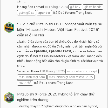
xám...
Thread
16 Tháng 8 2024
Hoang Son
giá br-v
giá xe honda
Trả lời: 0
Forum:
giảm giá xe
xpander
Trong Nước
SUV 7 chỗ Mitsubishi DST Concept xuất hiện tại sự
kiện “Mitsubishi Motors Việt Nam Festival 2025”
diễn ra ở Hà Nội
...bài thử đa dạng của ban tổ chức. Qua đó khách hàng sẽ
cảm nhận được mức độ ổn định, linh hoạt, tiện nghi đối với
các mẫu xe
Xpander
,
Xpander
Cross
, Xforce và Triton. Bên
cạnh đó, lễ hội Mitsubishi Motors Việt Nam 2025 mang đến
nhiều hoạt động hấp dẫn cho cả gia đình tại các khu vực trò
chơi...
Thread
30 Tháng 5 2025
Supercar
mitsubishi dst concept
mitsubishi việt nam
mitsubishi việt nam festival 2025
Trả lời: 0
Forum:
suv 7 chỗ
Trong Nước
Mitsubishi XForce 2025 hybrid lộ ảnh chạy thử
nghiệm trên đường
...đường chạy thử nghiệm được cho là phiên bản hybrid,