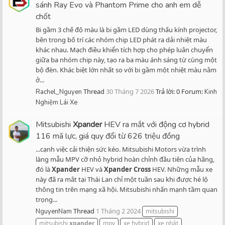
sánh Ray Evo và Phantom Prime cho anh em dễ
chốt
Bi gầm 3 chế độ màu là bi gầm LED dùng thấu kính projector,
bên trong bố trí các nhóm chip LED phát ra dải nhiệt màu
khác nhau. Mạch điều khiển tích hợp cho phép luân chuyển
giữa ba nhóm chip này, tạo ra ba màu ánh sáng từ cùng một
bộ đèn. Khác biệt lớn nhất so với bi gầm một nhiệt màu nằm
ở...
Thread
30 Tháng 7 2026
Trả lời: 0
Forum:
Rachel_Nguyen
Kinh
Nghiệm Lái Xe
Mitsubishi
Xpander
HEV ra mắt với động cơ hybrid
116 mã lực, giá quy đổi từ 626 triệu đồng
...cạnh việc cải thiện sức kéo. Mitsubishi Motors vừa trình
làng mẫu MPV cỡ nhỏ hybrid hoàn chỉnh đầu tiên của hãng,
đó là
Xpander
HEV và
Xpander
Cross
HEV. Những mẫu xe
này đã ra mắt tại Thái Lan chỉ một tuần sau khi được hé lộ
thông tin trên mạng xã hội. Mitsubishi nhấn mạnh tầm quan
trọng...
Thread
1 Tháng 2 2024
NguyenNam
mitsubishi
mitsubishi
xpander
mpv
xe hybrid
xe nhật