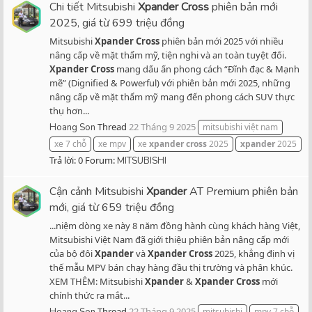
Chi tiết Mitsubishi
Xpander
Cross
phiên bản mới
2025, giá từ 699 triệu đồng
Mitsubishi
Xpander
Cross
phiên bản mới 2025 với nhiều
nâng cấp về mặt thẩm mỹ, tiện nghi và an toàn tuyệt đối.
Xpander
Cross
mang dấu ấn phong cách “Đĩnh đạc & Mạnh
mẽ” (Dignified & Powerful) với phiên bản mới 2025, những
nâng cấp về mặt thẩm mỹ mang đến phong cách SUV thực
thụ hơn...
Thread
22 Tháng 9 2025
Hoang Son
mitsubishi việt nam
xe 7 chỗ
xe mpv
xe
xpander
cross
2025
xpander
2025
Trả lời: 0
Forum:
MITSUBISHI
Cận cảnh Mitsubishi
Xpander
AT Premium phiên bản
mới, giá từ 659 triệu đồng
...niệm dòng xe này 8 năm đồng hành cùng khách hàng Việt,
Mitsubishi Việt Nam đã giới thiệu phiên bản nâng cấp mới
của bộ đôi
Xpander
và
Xpander
Cross
2025, khẳng định vị
thế mẫu MPV bán chạy hàng đầu thị trường và phân khúc.
XEM THÊM: Mitsubishi
Xpander
&
Xpander
Cross
mới
chính thức ra mắt...
Thread
22 Tháng 9 2025
mitsubishi
mpv 7 chỗ