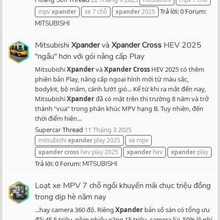
Hoang Son
Trả lời: 0
Forum:
mpv
xpander
xe 7 chỗ
xpander
2025
MITSUBISHI
Mitsubishi
Xpander
và
Xpander
Cross
HEV 2025
"ngầu" hơn với gói nâng cấp Play
Mitsubishi
Xpander
và
Xpander
Cross
HEV 2025 có thêm
phiên bản Play, nâng cấp ngoại hình mới từ màu sắc,
bodykit, bộ mâm, cánh lướt gió... Kể từ khi ra mắt đến nay,
Mitsubishi
Xpander
đã có mặt trên thị trường 8 năm và trở
thành "vua" trong phân khúc MPV hạng B. Tuy nhiên, đến
thời điểm hiện...
Thread
11 Tháng 3 2025
Supercar
mitsubishi
xpander
play 2025
xe mpv
xpander
cross
hev play 2025
xpander
hev
xpander
play
Trả lời: 0
Forum:
MITSUBISHI
Loạt xe MPV 7 chỗ ngồi khuyến mãi chục triệu đồng
trong dịp hè năm nay
...hay camera 360 độ. Riêng
Xpander
bản số sàn có tổng ưu
đãi 45,5 triệu, gồm phiếu xăng 15 triệu, camera lùi, 50% lệ phí