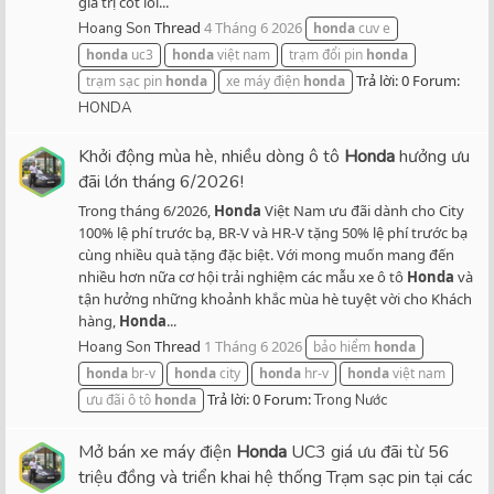
giá trị cốt lõi...
Thread
4 Tháng 6 2026
Hoang Son
honda
cuv e
honda
uc3
honda
việt nam
trạm đổi pin
honda
Trả lời: 0
Forum:
trạm sạc pin
honda
xe máy điện
honda
HONDA
Khởi động mùa hè, nhiều dòng ô tô
Honda
hưởng ưu
đãi lớn tháng 6/2026!
Trong tháng 6/2026,
Honda
Việt Nam ưu đãi dành cho City
100% lệ phí trước bạ, BR-V và HR-V tặng 50% lệ phí trước bạ
cùng nhiều quà tặng đặc biệt. Với mong muốn mang đến
nhiều hơn nữa cơ hội trải nghiệm các mẫu xe ô tô
Honda
và
tận hưởng những khoảnh khắc mùa hè tuyệt vời cho Khách
hàng,
Honda
...
Thread
1 Tháng 6 2026
Hoang Son
bảo hiểm
honda
honda
br-v
honda
city
honda
hr-v
honda
việt nam
Trả lời: 0
Forum:
ưu đãi ô tô
honda
Trong Nước
Mở bán xe máy điện
Honda
UC3 giá ưu đãi từ 56
triệu đồng và triển khai hệ thống Trạm sạc pin tại các