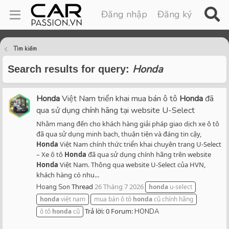
Đăng nhập
Đăng ký
Tìm kiếm
Honda
Search results for query:
Honda
Việt Nam triển khai mua bán ô tô
Honda
đã
qua sử dụng chính hãng tại website U-Select
Nhằm mang đến cho khách hàng giải pháp giao dịch xe ô tô
đã qua sử dụng minh bạch, thuận tiện và đáng tin cậy,
Honda
Việt Nam chính thức triển khai chuyên trang U-Select
– Xe ô tô
Honda
đã qua sử dụng chính hãng trên website
Honda
Việt Nam. Thông qua website U-Select của HVN,
khách hàng có nhu...
Thread
26 Tháng 7 2026
Hoang Son
honda
u-select
honda
việt nam
mua bán ô tô
honda
cũ chính hãng
Trả lời: 0
Forum:
ô tô
honda
cũ
HONDA