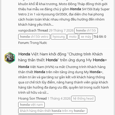
khuôn khổ lễ khai trương, Moto Đồng Tháp đồng thời giới
thiệu hai mẫu xe đáng chú ý gồm
Honda
SH150i Italy Super
Vetro 2 in 1 và Hyosung GV350X, đại diện cho hai phong
cách hoàn toàn khác nhau nhưng đều hướng đến nhóm
khách hàng yêu thích...
Thread
29 Tháng 7 2026
vungocbach
honda
sh150i
Trả lời: 0
honda
sh150i vetro
hyosung
moto
xe máy
Forum:
Trong Nước
Honda
Việt Nam khởi động “Chương trình Khách
hàng thân thiết
Honda
” trên ứng dụng My
Honda
+
Honda
Việt Nam (HVN) ra mắt Chương trình Khách hàng
thân thiết
Honda
trên nền tảng ứng dụng My
Honda
+,
nhằm tri ân và gia tăng sự gắn kết với khách hàng thông
qua cơ chế tích lũy điểm, nâng hạng thành viên giúp khách
hàng tận hưởng đa dạng ưu đãi, quyền lợi trong suốt hành
trình sở hữu và sử...
Thread
1 Tháng 4 2026
Hoang Son
hệ thống head
honda
việt nam
khách hàng thân thiết
honda
trên my
honda
+