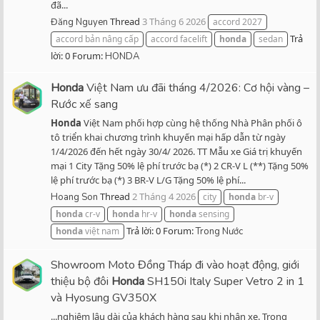
đã...
Thread
3 Tháng 6 2026
Đăng Nguyen
accord 2027
Trả
accord bản nâng cấp
accord facelift
honda
sedan
lời: 0
Forum:
HONDA
Honda
Việt Nam ưu đãi tháng 4/2026: Cơ hội vàng –
Rước xế sang
Honda
Việt Nam phối hợp cùng hệ thống Nhà Phân phối ô
tô triển khai chương trình khuyến mại hấp dẫn từ ngày
1/4/2026 đến hết ngày 30/4/ 2026. TT Mẫu xe Giá trị khuyến
mại 1 City Tặng 50% lệ phí trước bạ (*) 2 CR-V L (**) Tặng 50%
lệ phí trước bạ (*) 3 BR-V L/G Tặng 50% lệ phí...
Thread
2 Tháng 4 2026
Hoang Son
city
honda
br-v
honda
cr-v
honda
hr-v
honda
sensing
Trả lời: 0
Forum:
honda
việt nam
Trong Nước
Showroom Moto Đồng Tháp đi vào hoạt động, giới
thiệu bộ đôi
Honda
SH150i Italy Super Vetro 2 in 1
và Hyosung GV350X
...nghiệm lâu dài của khách hàng sau khi nhận xe. Trong