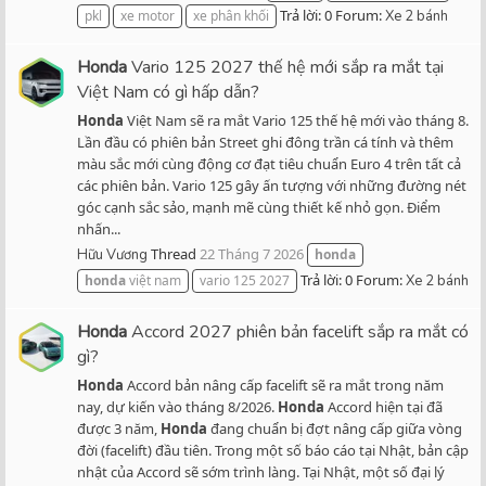
Trả lời: 0
Forum:
pkl
xe motor
xe phân khối
Xe 2 bánh
Honda
Vario 125 2027 thế hệ mới sắp ra mắt tại
Việt Nam có gì hấp dẫn?
Honda
Việt Nam sẽ ra mắt Vario 125 thế hệ mới vào tháng 8.
Lần đầu có phiên bản Street ghi đông trần cá tính và thêm
màu sắc mới cùng động cơ đạt tiêu chuẩn Euro 4 trên tất cả
các phiên bản. Vario 125 gây ấn tượng với những đường nét
góc cạnh sắc sảo, mạnh mẽ cùng thiết kế nhỏ gọn. Điểm
nhấn...
Thread
22 Tháng 7 2026
Hữu Vương
honda
Trả lời: 0
Forum:
honda
việt nam
vario 125 2027
Xe 2 bánh
Honda
Accord 2027 phiên bản facelift sắp ra mắt có
gì?
Honda
Accord bản nâng cấp facelift sẽ ra mắt trong năm
nay, dự kiến vào tháng 8/2026.
Honda
Accord hiện tại đã
được 3 năm,
Honda
đang chuẩn bị đợt nâng cấp giữa vòng
đời (facelift) đầu tiên. Trong một số báo cáo tại Nhật, bản cập
nhật của Accord sẽ sớm trình làng. Tại Nhật, một số đại lý