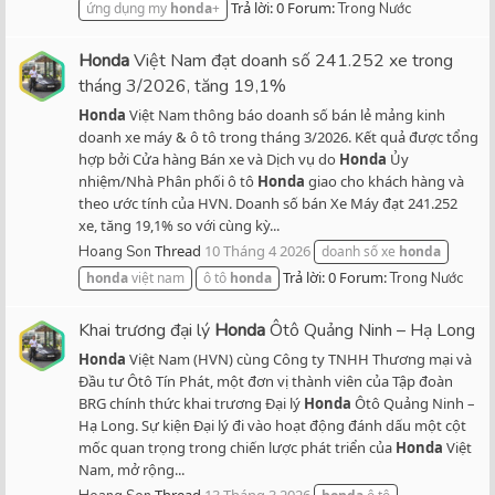
Trả lời: 0
Forum:
ứng dụng my
honda
+
Trong Nước
Honda
Việt Nam đạt doanh số 241.252 xe trong
tháng 3/2026, tăng 19,1%
Honda
Việt Nam thông báo doanh số bán lẻ mảng kinh
doanh xe máy & ô tô trong tháng 3/2026. Kết quả được tổng
hợp bởi Cửa hàng Bán xe và Dịch vụ do
Honda
Ủy
nhiệm/Nhà Phân phối ô tô
Honda
giao cho khách hàng và
theo ước tính của HVN. Doanh số bán Xe Máy đạt 241.252
xe, tăng 19,1% so với cùng kỳ...
Thread
10 Tháng 4 2026
Hoang Son
doanh số xe
honda
Trả lời: 0
Forum:
honda
việt nam
ô tô
honda
Trong Nước
Khai trương đại lý
Honda
Ôtô Quảng Ninh – Hạ Long
Honda
Việt Nam (HVN) cùng Công ty TNHH Thương mại và
Đầu tư Ôtô Tín Phát, một đơn vị thành viên của Tập đoàn
BRG chính thức khai trương Đại lý
Honda
Ôtô Quảng Ninh –
Hạ Long. Sự kiện Đại lý đi vào hoạt động đánh dấu một cột
mốc quan trọng trong chiến lược phát triển của
Honda
Việt
Nam, mở rộng...