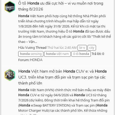
Ô tô
Honda
ưu đãi cực hời – vi vu muôn nơi trong
tháng 8/2026
Honda
Việt Nam phối hợp cùng hệ thống Nhà Phân phối
triển khai chương trình khuyến mại hấp dẫn từ ngày
1/8/2026 đến hết ngày 31/8/ 2026. Kể từ khi có mặt tại thị
trường Việt Nam, thương hiệu Ô tô
Honda
đã tạo được dấu
ấn trong tâm trí khách hàng về các giá trị cốt lõi “Thiết kế thể
thao – Vận...
Thread
Thứ hai lúc 2:40 AM
Hữu Vương
br-v
city
Trả lời: 0
honda
sensing
honda
việt nam
ô tô
honda
Forum:
HONDA
Honda
Việt Nam mở bán
Honda
CUV e: và
Honda
UC3, triển khai trạm đổi pin và trạm sạc pin tại các
thành phố lớn
Honda
Việt Nam (HVN) chính thức mở bán mẫu xe máy điện
Honda
CUV e: từ ngày 04/6/2026 và
Honda
UC3 từ tháng
7/2026 (dự kiến). Đồng thời triển khai hệ thống Trạm đổi pin
(
Honda
e:Swap BATTERY STATION) và Trạm sạc pin (
Honda
Motor Charger Hub) tại các thành phố lớn. Kế thừa những