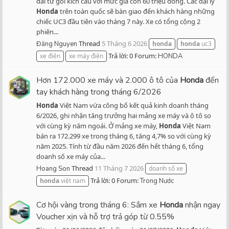
đãi từ gói kích cầu với mức giá còn 60 triệu đồng. Các đại lý
Honda
trên toàn quốc sẽ bàn giao đến khách hàng những
chiếc UC3 đầu tiên vào tháng 7 này. Xe có tổng cộng 2
phiên...
Thread
5 Tháng 6 2026
Đăng Nguyen
honda
honda
uc3
Trả lời: 0
Forum:
xe điện
xe máy điện
HONDA
Hơn 172.000 xe máy và 2.000 ô tô của
Honda
đến
tay khách hàng trong tháng 6/2026
Honda
Việt Nam vừa công bố kết quả kinh doanh tháng
6/2026, ghi nhận tăng trưởng hai mảng xe máy và ô tô so
với cùng kỳ năm ngoái. Ở mảng xe máy,
Honda
Việt Nam
bán ra 172.299 xe trong tháng 6, tăng 4,7% so với cùng kỳ
năm 2025. Tính từ đầu năm 2026 đến hết tháng 6, tổng
doanh số xe máy của...
Thread
11 Tháng 7 2026
Hoang Son
doanh số xe
Trả lời: 0
Forum:
honda
việt nam
Trong Nước
Cơ hội vàng trong tháng 6: Sắm xe
Honda
nhận ngay
Voucher xịn và hỗ trợ trả góp từ 0.55%