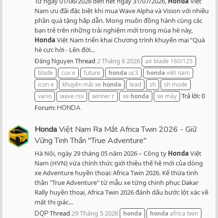
Từ ngày 01/06/2026 đến hết ngày 31/07/2026,
Honda
Việt
Nam ưu đãi đặc biệt khi mua Wave Alpha và Vision với nhiều
phần quà tặng hấp dẫn. Mong muốn đồng hành cùng các
bạn trẻ trên những trải nghiệm mới trong mùa hè này,
Honda
Việt Nam triển khai Chương trình khuyến mại “Quà
hè cực hời - Lên đời...
Thread
2 Tháng 6 2026
Đăng Nguyen
air blade 160/125
blade
cuv e
future
honda
uc3
honda
việt nam
icon e
khuyến mãi xe
honda
lead
sh
sh mode
Trả lời: 0
vario
wave rsx
winner r
xe
honda
xe máy
Forum:
HONDA
Honda
Việt Nam Ra Mắt Africa Twin 2026 - Giữ
Vững Tinh Thần "True Adventure"
Hà Nội, ngày 29 tháng 05 năm 2026 – Công ty
Honda
Việt
Nam (HVN) vừa chính thức giới thiệu thế hệ mới của dòng
xe Adventure huyền thoại: Africa Twin 2026. Kế thừa tinh
thần "True Adventure" từ mẫu xe từng chinh phục Dakar
Rally huyền thoại, Africa Twin 2026 đánh dấu bước lột xác về
mặt thị giác...
Thread
29 Tháng 5 2026
DQP
honda
honda
africa twin