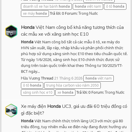
doanh số xe hai bánh
honda
honda
việt nam
ô tô
honda
Trả lời: 0
Forum:
xe máy
honda
Trong Nước
Honda
Việt Nam công bố khả năng tương thích của
các mẫu xe với xăng sinh học E10
Honda
Việt Nam công bố tất cả các mẫu ô tô, xe máy do
HVN sản xuất, lắp ráp, nhập khẩu và phân phối chính thức
phù hợp sử dụng xăng sinh học E10 theo tiêu chuẩn quốc tế.
Từ ngày 1/6/2026, xăng sinh học E10 chính thức được sử
dụng trên toàn quốc triển khai theo Thông tư 50/2025/TT-
BCT ngày...
Thread
21 Tháng 6 2026
Hữu Vương
honda
việt nam
ô tô
honda
trung hòa carbon vào năm 2050
Trả lời: 0
Forum:
xăng sinh học e10
xe
honda
Trong Nước
Xe máy điện
Honda
UC3, giá ưu đãi 60 triệu đồng có
gì đặc biệt?
Honda
Việt Nam chính thức trình làng UC3 với mức giá 80
triệu đồng, tuy nhiên mẫu xe điện này đang được hưởng ưu