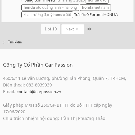
Thread
13 Tháng 3 2026
Hoang Son
honda
ô tô
honda
ôtô quảng ninh – hạ long
honda
việt nam
Trả lời: 0
Forum:
khai trương đại lý
honda
ôtô
HONDA
Last
1 of 10
Next
Tìm kiếm
Công Ty Cổ Phần Car Passion
460/6/11 Lê Văn Lương, phường Tân Phong, Quận 7, TP.HCM,
Điện thoại: 083-8039939
Email:
contact@carpassion.vn
Giấy phép MXH số 256/GP-BTTTT do Bộ TTTT cấp ngày
17/06/2020
Chịu trách nhiệm nội dung: Trần Thị Phương Thảo