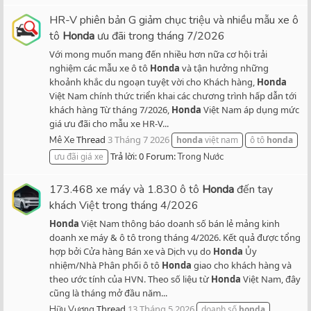
HR-V phiên bản G giảm chục triệu và nhiều mẫu xe ô
tô
Honda
ưu đãi trong tháng 7/2026
Với mong muốn mang đến nhiều hơn nữa cơ hội trải
nghiệm các mẫu xe ô tô
Honda
và tận hưởng những
khoảnh khắc du ngoạn tuyệt vời cho Khách hàng,
Honda
Việt Nam chính thức triển khai các chương trình hấp dẫn tới
khách hàng Từ tháng 7/2026,
Honda
Việt Nam áp dụng mức
giá ưu đãi cho mẫu xe HR-V...
Thread
3 Tháng 7 2026
Mê Xe
honda
việt nam
ô tô
honda
Trả lời: 0
Forum:
ưu đãi giá xe
Trong Nước
173.468 xe máy và 1.830 ô tô
Honda
đến tay
khách Việt trong tháng 4/2026
Honda
Việt Nam thông báo doanh số bán lẻ mảng kinh
doanh xe máy & ô tô trong tháng 4/2026. Kết quả được tổng
hợp bởi Cửa hàng Bán xe và Dịch vụ do
Honda
Ủy
nhiệm/Nhà Phân phối ô tô
Honda
giao cho khách hàng và
theo ước tính của HVN. Theo số liệu từ
Honda
Việt Nam, đây
cũng là tháng mở đầu năm...
Thread
13 Tháng 5 2026
Hữu Vương
doanh số
honda