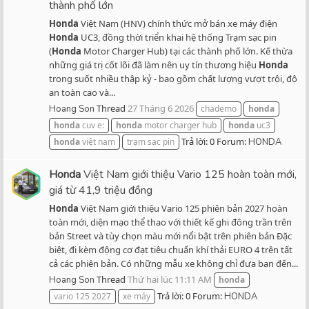
thành phố lớn
Honda
Việt Nam (HNV) chính thức mở bán xe máy điện
Honda
UC3, đồng thời triển khai hệ thống Trạm sạc pin
(
Honda
Motor Charger Hub) tại các thành phố lớn. Kế thừa
những giá trị cốt lõi đã làm nên uy tín thương hiệu
Honda
trong suốt nhiều thập kỷ - bao gồm chất lượng vượt trội, độ
an toàn cao và...
Thread
27 Tháng 6 2026
Hoang Son
chademo
honda
honda
cuv e:
honda
motor charger hub
honda
uc3
Trả lời: 0
Forum:
honda
việt nam
trạm sạc pin
HONDA
Honda
Việt Nam giới thiệu Vario 125 hoàn toàn mới,
giá từ 41,9 triệu đồng
Honda
Việt Nam giới thiệu Vario 125 phiên bản 2027 hoàn
toàn mới, diện mạo thể thao với thiết kế ghi đông trần trên
bản Street và tùy chọn màu mới nổi bật trên phiên bản Đặc
biệt, đi kèm động cơ đạt tiêu chuẩn khí thải EURO 4 trên tất
cả các phiên bản. Có những mẫu xe không chỉ đưa bạn đến...
Thread
Thứ hai lúc 11:11 AM
Hoang Son
honda
Trả lời: 0
Forum:
vario 125 2027
xe máy
HONDA