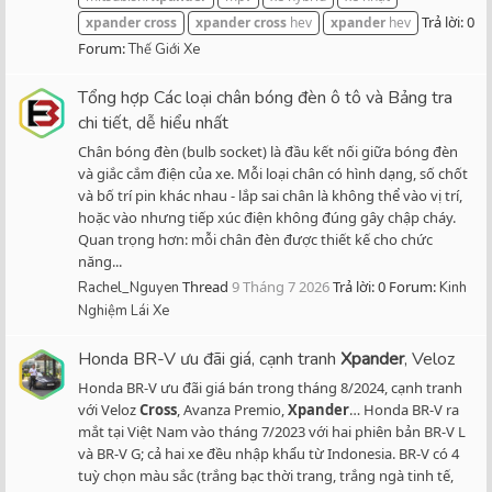
Trả lời: 0
xpander
cross
xpander
cross
hev
xpander
hev
Forum:
Thế Giới Xe
Tổng hợp Các loại chân bóng đèn ô tô và Bảng tra
chi tiết, dễ hiểu nhất
Chân bóng đèn (bulb socket) là đầu kết nối giữa bóng đèn
và giắc cắm điện của xe. Mỗi loại chân có hình dạng, số chốt
và bố trí pin khác nhau - lắp sai chân là không thể vào vị trí,
hoặc vào nhưng tiếp xúc điện không đúng gây chập cháy.
Quan trọng hơn: mỗi chân đèn được thiết kế cho chức
năng...
Thread
9 Tháng 7 2026
Trả lời: 0
Forum:
Rachel_Nguyen
Kinh
Nghiệm Lái Xe
Honda BR-V ưu đãi giá, cạnh tranh
Xpander
, Veloz
Honda BR-V ưu đãi giá bán trong tháng 8/2024, cạnh tranh
với Veloz
Cross
, Avanza Premio,
Xpander
… Honda BR-V ra
mắt tại Việt Nam vào tháng 7/2023 với hai phiên bản BR-V L
và BR-V G; cả hai xe đều nhập khẩu từ Indonesia. BR-V có 4
tuỳ chọn màu sắc (trắng bạc thời trang, trắng ngà tinh tế,