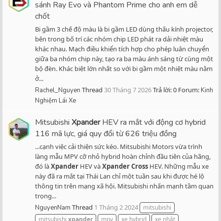
sánh Ray Evo và Phantom Prime cho anh em dễ
chốt
Bi gầm 3 chế độ màu là bi gầm LED dùng thấu kính projector,
bên trong bố trí các nhóm chip LED phát ra dải nhiệt màu
khác nhau. Mạch điều khiển tích hợp cho phép luân chuyển
giữa ba nhóm chip này, tạo ra ba màu ánh sáng từ cùng một
bộ đèn. Khác biệt lớn nhất so với bi gầm một nhiệt màu nằm
ở...
Thread
30 Tháng 7 2026
Trả lời: 0
Forum:
Rachel_Nguyen
Kinh
Nghiệm Lái Xe
Mitsubishi
Xpander
HEV ra mắt với động cơ hybrid
116 mã lực, giá quy đổi từ 626 triệu đồng
...cạnh việc cải thiện sức kéo. Mitsubishi Motors vừa trình
làng mẫu MPV cỡ nhỏ hybrid hoàn chỉnh đầu tiên của hãng,
đó là
Xpander
HEV và
Xpander
Cross
HEV. Những mẫu xe
này đã ra mắt tại Thái Lan chỉ một tuần sau khi được hé lộ
thông tin trên mạng xã hội. Mitsubishi nhấn mạnh tầm quan
trọng...
Thread
1 Tháng 2 2024
NguyenNam
mitsubishi
mitsubishi
xpander
mpv
xe hybrid
xe nhật