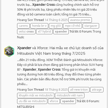
trước bạ...
Xpander
Cross
cũng hưởng chính sách hỗ trợ
50% lệ phí trước bạ, tặng phiếu nhiên liệu trị giá 20 triệu
đồng và bộ camera toàn cảnh; tổng trị giá 75 triệu...
Thread
14 Tháng 6 2025
Hoang Son
avanza premio
carens
honda br-v
mg g50
mpv cỡ nhỏ
stargazer
Trả lời: 0
Forum:
veloz
cross
xl7 hybrid
xpander
Trong
Nước
Xpander
và Xforce: Hai mẫu xe chủ lực doanh số của
Mitsubishi Việt Nam trong tháng 7/2025
...đến 21 triệu đồng. XEM THÊM: Đánh giá Mitsubishi Xforce:
Đây có phải là lựa chọn đáng giá trong phân khúc SUV hạng
B? -
Xpander
,
Xpander
Cross
: Tổng giá trị khuyến mãi
tương đương hơn 80 triệu đồng, thay đổi theo từng phiên
bản. Các phiên bản đều được hỗ trợ 50% phí trước bạ cùng
phiếu...
Thread
18 Tháng 8 2025
Hoang Son
all-new triton
attrage
khuyến mãi xe mitsubishi
mitsubishi việt nam
Trả lời: 0
Forum:
ưu đãi xe mitsubishi
xforce
xpander
MITSUBISHI