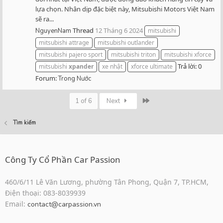
lựa chọn. Nhân dịp đặc biệt này, Mitsubishi Motors Việt Nam
sẽ ra...
Thread
12 Tháng 6 2024
NguyenNam
mitsubishi
mitsubishi attrage
mitsubishi outlander
mitsubishi pajero sport
mitsubishi triton
mitsubishi xforce
Trả lời: 0
mitsubishi
xpander
xe nhật
xforce ultimate
Forum:
Trong Nước
Last
1 of 6
Next
Tìm kiếm
Công Ty Cổ Phần Car Passion
460/6/11 Lê Văn Lương, phường Tân Phong, Quận 7, TP.HCM,
Điện thoại: 083-8039939
Email:
contact@carpassion.vn