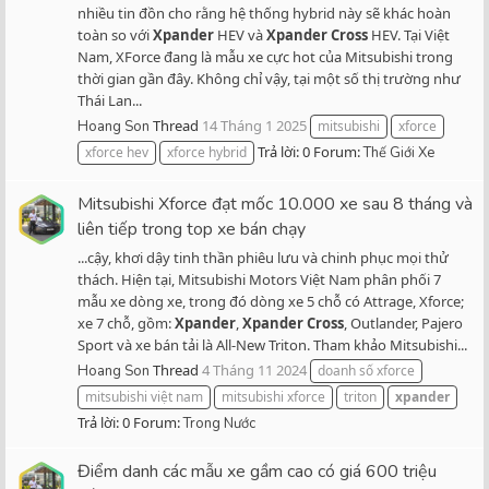
nhiều tin đồn cho rằng hệ thống hybrid này sẽ khác hoàn
toàn so với
Xpander
HEV và
Xpander
Cross
HEV. Tại Việt
Nam, XForce đang là mẫu xe cực hot của Mitsubishi trong
thời gian gần đây. Không chỉ vậy, tại một số thị trường như
Thái Lan...
Thread
14 Tháng 1 2025
Hoang Son
mitsubishi
xforce
Trả lời: 0
Forum:
xforce hev
xforce hybrid
Thế Giới Xe
Mitsubishi Xforce đạt mốc 10.000 xe sau 8 tháng và
liên tiếp trong top xe bán chạy
...cậy, khơi dậy tinh thần phiêu lưu và chinh phục mọi thử
thách. Hiện tại, Mitsubishi Motors Việt Nam phân phối 7
mẫu xe dòng xe, trong đó dòng xe 5 chỗ có Attrage, Xforce;
xe 7 chỗ, gồm:
Xpander
,
Xpander
Cross
, Outlander, Pajero
Sport và xe bán tải là All-New Triton. Tham khảo Mitsubishi...
Thread
4 Tháng 11 2024
Hoang Son
doanh số xforce
mitsubishi việt nam
mitsubishi xforce
triton
xpander
Trả lời: 0
Forum:
Trong Nước
Điểm danh các mẫu xe gầm cao có giá 600 triệu