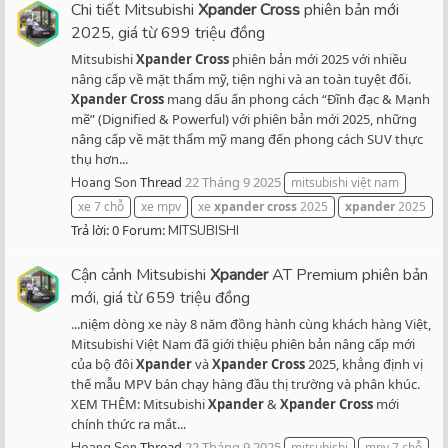
Chi tiết Mitsubishi
Xpander
Cross
phiên bản mới
2025, giá từ 699 triệu đồng
Mitsubishi
Xpander
Cross
phiên bản mới 2025 với nhiều
nâng cấp về mặt thẩm mỹ, tiện nghi và an toàn tuyệt đối.
Xpander
Cross
mang dấu ấn phong cách “Đĩnh đạc & Mạnh
mẽ” (Dignified & Powerful) với phiên bản mới 2025, những
nâng cấp về mặt thẩm mỹ mang đến phong cách SUV thực
thụ hơn...
Thread
22 Tháng 9 2025
Hoang Son
mitsubishi việt nam
xe 7 chỗ
xe mpv
xe
xpander
cross
2025
xpander
2025
Trả lời: 0
Forum:
MITSUBISHI
Cận cảnh Mitsubishi
Xpander
AT Premium phiên bản
mới, giá từ 659 triệu đồng
...niệm dòng xe này 8 năm đồng hành cùng khách hàng Việt,
Mitsubishi Việt Nam đã giới thiệu phiên bản nâng cấp mới
của bộ đôi
Xpander
và
Xpander
Cross
2025, khẳng định vị
thế mẫu MPV bán chạy hàng đầu thị trường và phân khúc.
XEM THÊM: Mitsubishi
Xpander
&
Xpander
Cross
mới
chính thức ra mắt...
Thread
22 Tháng 9 2025
mitsubishi
mpv 7 chỗ