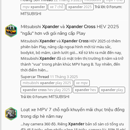
Hoang Son
Trả lời: 0
Forum:
mpv
xpander
xe 7 chỗ
xpander
2025
MITSUBISHI
Mitsubishi
Xpander
và
Xpander
Cross
HEV 2025
"ngầu" hơn với gói nâng cấp Play
Mitsubishi
Xpander
và
Xpander
Cross
HEV 2025 có thêm
phiên bản Play, nâng cấp ngoại hình mới từ màu sắc,
bodykit, bộ mâm, cánh lướt gió... Kể từ khi ra mắt đến nay,
Mitsubishi
Xpander
đã có mặt trên thị trường 8 năm và trở
thành "vua" trong phân khúc MPV hạng B. Tuy nhiên, đến
thời điểm hiện...
Thread
11 Tháng 3 2025
Supercar
mitsubishi
xpander
play 2025
xe mpv
xpander
cross
hev play 2025
xpander
hev
xpander
play
Trả lời: 0
Forum:
MITSUBISHI
Loạt xe MPV 7 chỗ ngồi khuyến mãi chục triệu đồng
trong dịp hè năm nay
...hay camera 360 độ. Riêng
Xpander
bản số sàn có tổng ưu
đãi 45,5 triệu, gồm phiếu xăng 15 triệu, camera lùi, 50% lệ phí