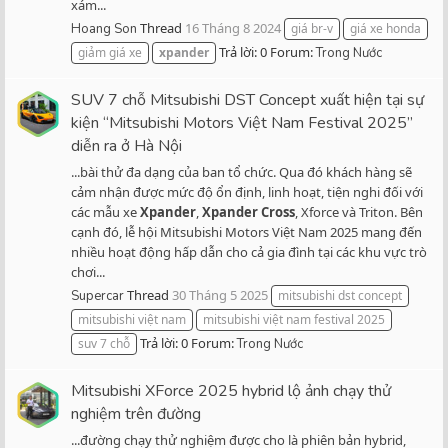
xám...
Thread
16 Tháng 8 2024
Hoang Son
giá br-v
giá xe honda
Trả lời: 0
Forum:
giảm giá xe
xpander
Trong Nước
SUV 7 chỗ Mitsubishi DST Concept xuất hiện tại sự
kiện “Mitsubishi Motors Việt Nam Festival 2025”
diễn ra ở Hà Nội
...bài thử đa dạng của ban tổ chức. Qua đó khách hàng sẽ
cảm nhận được mức độ ổn định, linh hoạt, tiện nghi đối với
các mẫu xe
Xpander
,
Xpander
Cross
, Xforce và Triton. Bên
cạnh đó, lễ hội Mitsubishi Motors Việt Nam 2025 mang đến
nhiều hoạt động hấp dẫn cho cả gia đình tại các khu vực trò
chơi...
Thread
30 Tháng 5 2025
Supercar
mitsubishi dst concept
mitsubishi việt nam
mitsubishi việt nam festival 2025
Trả lời: 0
Forum:
suv 7 chỗ
Trong Nước
Mitsubishi XForce 2025 hybrid lộ ảnh chạy thử
nghiệm trên đường
...đường chạy thử nghiệm được cho là phiên bản hybrid,