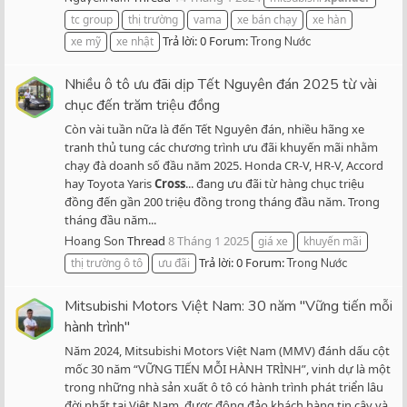
tc group
thị trường
vama
xe bán chạy
xe hàn
Trả lời: 0
Forum:
xe mỹ
xe nhật
Trong Nước
Nhiều ô tô ưu đãi dịp Tết Nguyên đán 2025 từ vài
chục đến trăm triệu đồng
Còn vài tuần nữa là đến Tết Nguyên đán, nhiều hãng xe
tranh thủ tung các chương trình ưu đãi khuyến mãi nhằm
chạy đà doanh số đầu năm 2025. Honda CR-V, HR-V, Accord
hay Toyota Yaris
Cross
... đang ưu đãi từ hàng chục triệu
đồng đến gần 200 triệu đồng trong tháng đầu năm. Trong
tháng đầu năm...
Thread
8 Tháng 1 2025
Hoang Son
giá xe
khuyến mãi
Trả lời: 0
Forum:
thị trường ô tô
ưu đãi
Trong Nước
Mitsubishi Motors Việt Nam: 30 năm "Vững tiến mỗi
hành trình"
Năm 2024, Mitsubishi Motors Việt Nam (MMV) đánh dấu cột
mốc 30 năm “VỮNG TIẾN MỖI HÀNH TRÌNH”, vinh dự là một
trong những nhà sản xuất ô tô có hành trình phát triển lâu
đời nhất tại Việt Nam, được đông đảo khách hàng tin cậy và