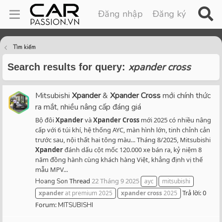
Đăng nhập
Đăng ký
Tìm kiếm
xpander cross
Search results for query:
Mitsubishi
Xpander
&
Xpander
Cross
mới chính thức
ra mắt, nhiều nâng cấp đáng giá
Bộ đôi
Xpander
và
Xpander
Cross
mới 2025 có nhiều nâng
cấp với 6 túi khí, hệ thống AYC, màn hình lớn, tinh chỉnh cản
trước sau, nội thất hai tông màu... Tháng 8/2025, Mitsubishi
Xpander
đánh dấu cột mốc 120.000 xe bán ra, kỷ niệm 8
năm đồng hành cùng khách hàng Việt, khẳng định vị thế
mẫu MPV...
Thread
22 Tháng 9 2025
Hoang Son
ayc
mitsubishi
Trả lời: 0
xpander
at premium 2025
xpander
cross
2025
Forum:
MITSUBISHI