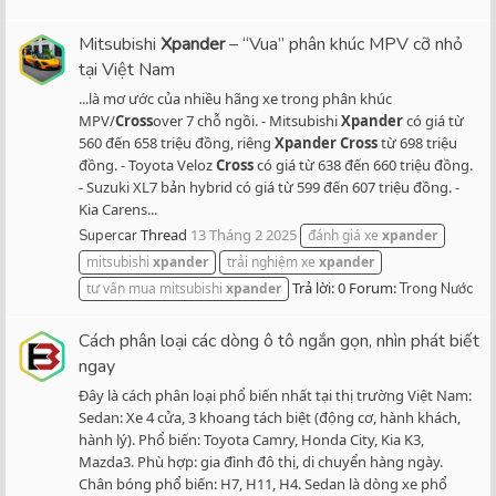
Mitsubishi
Xpander
– “Vua” phân khúc MPV cỡ nhỏ
tại Việt Nam
...là mơ ước của nhiều hãng xe trong phân khúc
MPV/
Cross
over 7 chỗ ngồi. - Mitsubishi
Xpander
có giá từ
560 đến 658 triệu đồng, riêng
Xpander
Cross
từ 698 triệu
đồng. - Toyota Veloz
Cross
có giá từ 638 đến 660 triệu đồng.
- Suzuki XL7 bản hybrid có giá từ 599 đến 607 triệu đồng. -
Kia Carens...
Thread
13 Tháng 2 2025
Supercar
đánh giá xe
xpander
mitsubishi
xpander
trải nghiệm xe
xpander
Trả lời: 0
Forum:
tư vấn mua mitsubishi
xpander
Trong Nước
Cách phân loại các dòng ô tô ngắn gọn, nhìn phát biết
ngay
Đây là cách phân loại phổ biến nhất tại thị trường Việt Nam:
Sedan: Xe 4 cửa, 3 khoang tách biệt (động cơ, hành khách,
hành lý). Phổ biến: Toyota Camry, Honda City, Kia K3,
Mazda3. Phù hợp: gia đình đô thị, di chuyển hàng ngày.
Chân bóng phổ biến: H7, H11, H4. Sedan là dòng xe phổ