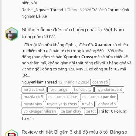
biến, với...
Thread
1 Tháng 6 2026
Trả lời: 0
Forum:
Rachel_Nguyen
Kinh
Nghiệm Lái Xe
Những mẫu xe được ưa chuộng nhất tại Việt Nam
trong năm 2024
...đã một lần nữa khẳng định lại điều đó.
Xpander
có nhiều
ưu điểm như giá bán rẻ chỉ trong khoảng 560 – 698 triệu
đồng (bao gồm cả bản
Xpander
Cross
) mà sở hữu thiết kế
hợp thẩm mỹ, không gian nội thất rộng rãi với 3 hàng ghế và
7 chỗ ngồi, động cơ xăng 1.5L MIVEC có công suất 102 mã
lực...
Thread
12 Tháng 12 2024
NguyenNam
doanh số
ford everest
ford ranger
honda city
hyundai accent
mazda cx-5
mitsubishi xforce
mitsubishi
xpander
toyota vios
toyota yaris
cross
tư vấn
vinfast vf 5
Trả lời: 0
Forum:
volkswagen viloran
xe bán chạy
xe tốt
Tư Vấn
Review chi tiết Bi gầm 3 chế độ màu ô tô: Bảng so