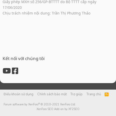
Giấy phép MXH số 256/GP-BTTTT do Bộ TTTT cấp ngày
17/06/2020
Chịu trách nhiệm nội dung: Trần Thị Phương Thảo
Kết nối với chúng tôi
Điều khoản sử dụng
Chính sách bảo mật
Trợ giúp
Trang chủ
R
S
S
®
Forum software by XenForo
© 2010-2021 XenForo Ltd.
XenForo SEO Add-on by XF2SEO