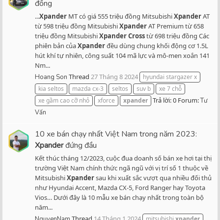
đồng
...
Xpander
MT có giá 555 triệu đồng Mitsubishi
Xpander
AT
từ 598 triệu đồng Mitsubishi
Xpander
AT Premium từ 658
triệu đồng Mitsubishi
Xpander
Cross
từ 698 triệu đồng Các
phiên bản của
Xpander
đều dùng chung khối động cơ 1.5L
hút khí tự nhiên, công suất 104 mã lực và mô-men xoắn 141
Nm...
Thread
27 Tháng 8 2024
Hoang Son
hyundai stargazer x
kia seltos
mazda cx-3
seltos
suv b
xe 7 chỗ
Trả lời: 0
Forum:
xe gầm cao cỡ nhỏ
xforce
xpander
Tư
Vấn
10 xe bán chạy nhất Việt Nam trong năm 2023:
Xpander
đứng đầu
Kết thúc tháng 12/2023, cuộc đua doanh số bán xe hơi tại thị
trường Việt Nam chính thức ngã ngũ với vị trí số 1 thuộc về
Mitsubishi
Xpander
sau khi xuất sắc vượt qua nhiều đối thủ
như Hyundai Accent, Mazda CX-5, Ford Ranger hay Toyota
Vios… Dưới đây là 10 mẫu xe bán chạy nhất trong toàn bộ
năm...
Thread
14 Tháng 1 2024
NguyenNam
mitsubishi
xpander