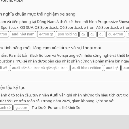
Forum:
AUDI
nh nghĩa chuẩn mực trải nghiệm xe sang
 Nam và tiên phong tại Đông Nam Á thiết kế theo mô hình Progressive Sh
Sportback, Q3 SUV, Q3 Sportback, Q6 Sportback e-tron, A6 Sportback e-tron
tron
audi
việt nam
e-tron gt
pon holding
q2
q3
q5
q6 e-tron
tính năng mới, tăng cảm xúc lái xe và sự thoải mái
hẩm. Ra mắt bản Black Edition và Vorsprung với nhiều công nghệ và thiết k
bustion (PPC) sẽ nhận được bản cập nhật phần cứng và phần mềm lớn ngay 
di
a5
audi
a6/s6 e-tron và q6/sq6 e-tron
audi
black edition
audi
q5
au
ện lập kỷ lục
gành ô tô toàn cầu, tuy nhiên
Audi
vẫn ghi nhận những tín hiệu tích cực tro
623.551 xe trên toàn cầu trong năm 2025, giảm khoảng 2,9% so với...
Trả lời: 0
Forum:
anh số
giao xe
Thế Giới Xe