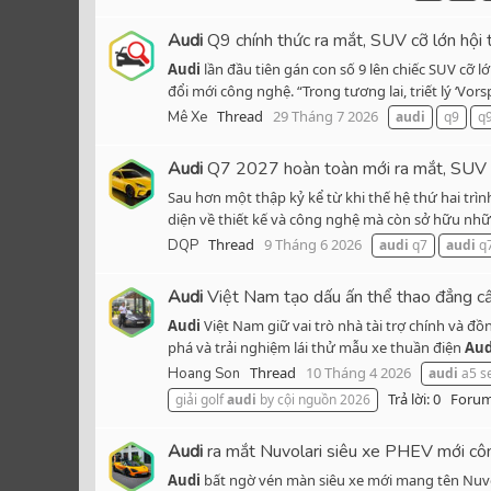
Audi
Q9 chính thức ra mắt, SUV cỡ lớn hội 
Audi
lần đầu tiên gán con số 9 lên chiếc SUV cỡ 
đổi mới công nghệ. “Trong tương lai, triết lý ‘Vor
Thread
29 Tháng 7 2026
Mê Xe
audi
q9
q
Audi
Q7 2027 hoàn toàn mới ra mắt, SUV h
Sau hơn một thập kỷ kể từ khi thế hệ thứ hai trìn
diện về thiết kế và công nghệ mà còn sở hữu nhữ
Thread
9 Tháng 6 2026
DQP
audi
q7
audi
q7
Audi
Việt Nam tạo dấu ấn thể thao đẳng cấp
Audi
Việt Nam giữ vai trò nhà tài trợ chính và đồ
phá và trải nghiệm lái thử mẫu xe thuần điện
Aud
Thread
10 Tháng 4 2026
Hoang Son
audi
a5 se
Trả lời: 0
Foru
giải golf
audi
by cội nguồn 2026
Audi
ra mắt Nuvolari siêu xe PHEV mới côn
Audi
bất ngờ vén màn siêu xe mới mang tên Nuvola