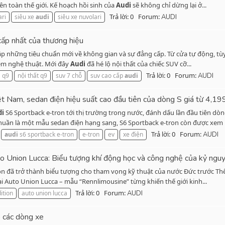
ên toàn thế giới. Kế hoạch hồi sinh của
Audi
sẽ không chỉ dừng lại ở...
Trả lời: 0
Forum:
ari
siêu xe
audi
siêu xe nuvolari
AUDI
cấp nhất của thương hiệu
ập những tiêu chuẩn mới về không gian và sự đẳng cấp. Từ cửa tự động, tùy
iệm nghệ thuật. Mới đây
Audi
đã hé lộ nội thất của chiếc SUV cỡ...
Trả lời: 0
Forum:
i
q9
nội thất q9
suv 7 chỗ
suv cao cấp
audi
AUDI
 Nam, sedan điện hiệu suất cao đầu tiên của dòng S giá từ 4,19
di
S6 Sportback e-tron tới thị trường trong nước, đánh dấu lần đầu tiên dò
huần là một mẫu sedan điện hạng sang, S6 Sportback e-tron còn được xem là
Trả lời: 0
Forum:
audi
s6 sportback e-tron
e-tron
ev
xe điện
AUDI
Auto Union Lucca: Biểu tượng khí động học và công nghệ của kỷ ngu
on đã trở thành biểu tượng cho tham vọng kỹ thuật của nước Đức trước Thế
ại Auto Union Lucca – mẫu “Rennlimousine” từng khiến thế giới kinh...
Trả lời: 0
Forum:
ition
auto union lucca
AUDI
o các dòng xe