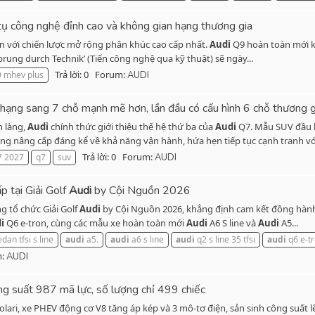
tụ công nghệ đỉnh cao và không gian hạng thương gia
lớn với chiến lược mở rộng phân khúc cao cấp nhất.
Audi
Q9 hoàn toàn mới kế
sprung durch Technik’ (Tiến công nghệ qua kỹ thuật) sẽ ngày...
Trả lời: 0
Forum:
9 mhev plus
AUDI
ạng sang 7 chỗ mạnh mẽ hơn, lần đầu có cấu hình 6 chỗ thương g
h làng,
Audi
chính thức giới thiệu thế hệ thứ ba của
Audi
Q7. Mẫu SUV đầu b
ng nâng cấp đáng kể về khả năng vận hành, hứa hẹn tiếp tục cạnh tranh với
Trả lời: 0
Forum:
 2027
q7
suv
AUDI
 tại Giải Golf
Audi
by Cội Nguồn 2026
ng tổ chức Giải Golf
Audi
by Cội Nguồn 2026, khẳng định cam kết đồng hành 
i
Q6 e-tron, cùng các mẫu xe hoàn toàn mới
Audi
A6 S line và
Audi
A5...
dan tfsi s line
audi
a5.
audi
a6 s line
audi
q2 s line 35 tfsi
audi
q6 e-t
m:
AUDI
g suất 987 mã lực, số lượng chỉ 499 chiếc
ri, xe PHEV động cơ V8 tăng áp kép và 3 mô-tơ điện, sản sinh công suất lê