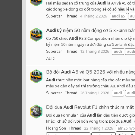
Hai mẫu sedan cỡ trung của
Audi
là A4 và A5 có t
các dòng xe động cơ đốt trong sẽ có số hiệu lẻ và
Thread
4 Tháng 2 2026
Supercar
audi
a5
au
Audi
kỷ niệm 50 năm động cơ 5 xi-lanh bằn
Có 750 chiếc
Audi
RS 3 Competition nhân dịp kỷ n
kỷ niệm 50 năm ngày ra đời động cơ 5 xi-lanh đặc 
Thread
12 Tháng 3 2026
Supercar
audi
aud
AUDI
Bộ đôi
Audi
A5 và Q5 2026 với nhiều nâng c
Audi
thực hiện một loạt nâng cấp cho các mẫu sed
mẫu xe gần đây tại thị trường châu Âu. Khởi đầu 
Thread
26 Tháng 1 2026
Supercar
audi
aud
Đội đua
Audi
Revolut F1 chính thức ra mắt t
Đội đua Formula 1 của
Audi
lần đầu tiên được giớ
khắc lịch sử đối với bốn vòng tròn: Đội đua
Audi
R
Thread
22 Tháng 1 2026
Hoang Son
afr 26 hyb