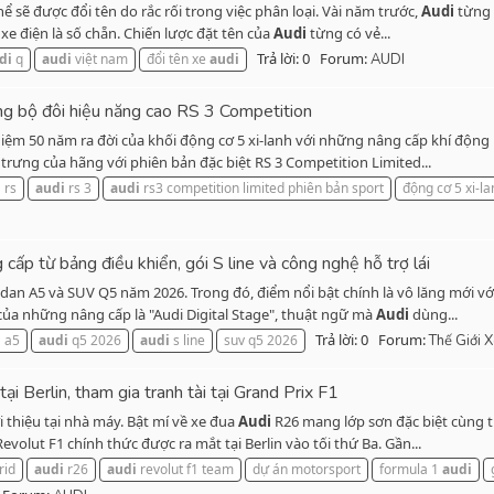
hể sẽ được đổi tên do rắc rối trong việc phân loại. Vài năm trước,
Audi
từng 
 xe điện là số chẵn. Chiến lược đặt tên của
Audi
từng có vẻ...
Trả lời: 0
Forum:
di
q
audi
việt nam
đổi tên xe
audi
AUDI
g bộ đôi hiệu năng cao RS 3 Competition
iệm 50 năm ra đời của khối động cơ 5 xi-lanh với những nâng cấp khí động 
trưng của hãng với phiên bản đặc biệt RS 3 Competition Limited...
i
rs
audi
rs 3
audi
rs3 competition limited phiên bản sport
động cơ 5 xi-la
ấp từ bảng điều khiển, gói S line và công nghệ hỗ trợ lái
an A5 và SUV Q5 năm 2026. Trong đó, điểm nổi bật chính là vô lăng mới với c
của những nâng cấp là "Audi Digital Stage", thuật ngữ mà
Audi
dùng...
Trả lời: 0
Forum:
i
a5
audi
q5 2026
audi
s line
suv q5 2026
Thế Giới 
ại Berlin, tham gia tranh tài tại Grand Prix F1
i thiệu tại nhà máy. Bật mí về xe đua
Audi
R26 mang lớp sơn đặc biệt cùng 
evolut F1 chính thức được ra mắt tại Berlin vào tối thứ Ba. Gần...
rid
audi
r26
audi
revolut f1 team
dự án motorsport
formula 1
audi