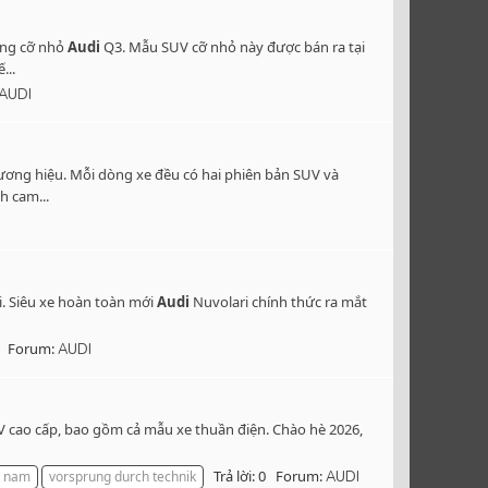
ang cỡ nhỏ
Audi
Q3. Mẫu SUV cỡ nhỏ này được bán ra tại
...
AUDI
ương hiệu. Mỗi dòng xe đều có hai phiên bản SUV và
h cam...
i. Siêu xe hoàn toàn mới
Audi
Nuvolari chính thức ra mắt
Forum:
AUDI
UV cao cấp, bao gồm cả mẫu xe thuần điện. Chào hè 2026,
Trả lời: 0
Forum:
t nam
vorsprung durch technik
AUDI