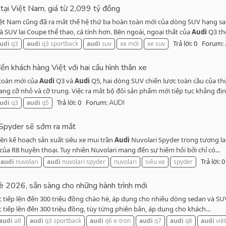
tại Việt Nam, giá từ 2,099 tỷ đồng
ệt Nam cũng đã ra mắt thế hệ thứ ba hoàn toàn mới của dòng SUV hạng s
à SUV lai Coupe thể thao, cá tính hơn. Bên ngoài, ngoại thất của
Audi
Q3 thế
Trả lời: 0
Forum:
udi
q3
audi
q3 sportback
audi
suv
xe mới
xe suv
n khách hàng Việt với hai cấu hình thân xe
 toàn mới của
Audi
Q3 và
Audi
Q5, hai dòng SUV chiến lược toàn cầu của th
g cỡ nhỏ và cỡ trung. Việc ra mắt bộ đôi sản phẩm mới tiếp tục khẳng địn
Trả lời: 0
Forum:
udi
q3
audi
q5
AUDI
Spyder sẽ sớm ra mắt
ên kế hoạch sản xuất siêu xe mui trần
Audi
Nuvolari Spyder trong tương la
a R8 huyền thoại. Tuy nhiên Nuvolari mang đến sự hiếm hỏi bởi chỉ có...
Trả lời: 0
audi
nuvolari
audi
nuvolari spyder
nuvolari
siêu xe
spyder
è 2026, sẵn sàng cho những hành trình mới
c tiếp lên đến 300 triệu đồng chào hè, áp dụng cho nhiều dòng sedan và S
 tiếp lên đến 300 triệu đồng, tùy từng phiên bản, áp dụng cho khách...
audi
a8
audi
q3 sportback
audi
q6 e-tron
audi
q7
audi
q8
audi
việ