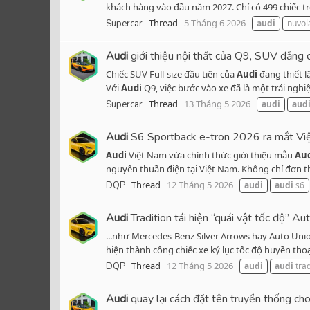
khách hàng vào đầu năm 2027. Chỉ có 499 chiếc tr
Thread
5 Tháng 6 2026
Supercar
audi
nuvol
Audi
giới thiệu nội thất của Q9, SUV đẳng 
Chiếc SUV Full-size đầu tiên của
Audi
đang thiết l
Với
Audi
Q9, việc bước vào xe đã là một trải ngh
Thread
13 Tháng 5 2026
Supercar
audi
aud
Audi
S6 Sportback e-tron 2026 ra mắt Việt
Audi
Việt Nam vừa chính thức giới thiệu mẫu
Au
nguyên thuần điện tại Việt Nam. Không chỉ đơn t
Thread
12 Tháng 5 2026
DQP
audi
audi
s6
Audi
Tradition tái hiện “quái vật tốc độ” 
...như Mercedes-Benz Silver Arrows hay Auto Uni
hiện thành công chiếc xe kỷ lục tốc độ huyền tho
Thread
12 Tháng 5 2026
DQP
audi
audi
trad
Audi
quay lại cách đặt tên truyền thống ch