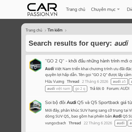
Trang chủ
Chuyên mục
Di
Trang chủ
Tìm kiếm
audi
Search results for query:
“GO 2 Q” - khởi đầu những hành trình mới 
Audi
Việt Nam triển khai chương trình ưu đãi đặ
quyền lợi hấp dẫn. Tên gọi "GO 2 Q" được lấy cả
Thread
2 Tháng 6 2026
Hữu Vương
audi
a5
Trả lời: 0
Forum:
audi
việt nam
go 2 q
AUDI
Soi bộ đôi
Audi
Q5 và Q5 Sportback giá từ
Mới đây, phân khúc SUV hạng sang cỡ trung tại 
dòng SUV Q5,, bao gồm hai phiên bản
Audi
Q5 S
Thread
22 Tháng 6 2026
vungocbach
audi
a