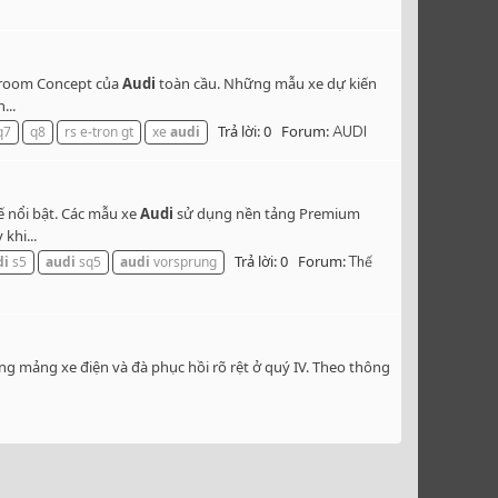
owroom Concept của
Audi
toàn cầu. Những mẫu xe dự kiến
...
Trả lời: 0
Forum:
q7
q8
rs e-tron gt
xe
audi
AUDI
ế nổi bật. Các mẫu xe
Audi
sử dụng nền tảng Premium
khi...
Trả lời: 0
Forum:
di
s5
audi
sq5
audi
vorsprung
Thế
ng mảng xe điện và đà phục hồi rõ rệt ở quý IV. Theo thông