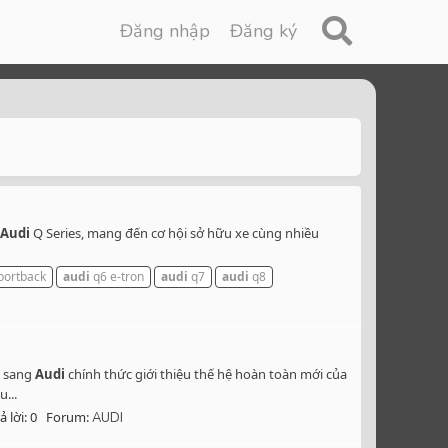
Đăng nhập
Đăng ký
Audi
Q Series, mang đến cơ hội sở hữu xe cùng nhiều
portback
audi
q6 e-tron
audi
q7
audi
q8
e sang
Audi
chính thức giới thiệu thế hệ hoàn toàn mới của
...
ả lời: 0
Forum:
AUDI