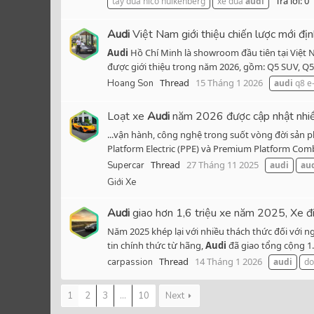
Trả lời: 0
tay đua nico hülkenberg
xe đua
audi
Audi
Việt Nam giới thiệu chiến lược mới đị
Audi
Hồ Chí Minh là showroom đầu tiên tại Việt
được giới thiệu trong năm 2026, gồm: Q5 SUV, Q5 
Thread
15 Tháng 1 2026
Hoang Son
audi
q8 e-
Loạt xe
Audi
năm 2026 được cập nhật nhiều 
...vận hành, công nghệ trong suốt vòng đời sản p
Platform Electric (PPE) và Premium Platform Com
Thread
27 Tháng 11 2025
Supercar
audi
au
Giới Xe
Audi
giao hơn 1,6 triệu xe năm 2025, Xe đi
Năm 2025 khép lại với nhiều thách thức đối với n
tin chính thức từ hãng,
Audi
đã giao tổng cộng 1.
Thread
14 Tháng 1 2026
carpassion
audi
do
1
2
3
...
10
Next