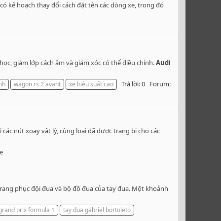
có kế hoạch thay đổi cách đặt tên các dòng xe, trong đó
học, giảm lớp cách âm và giảm xóc có thể điều chỉnh.
Audi
Trả lời: 0
Forum:
nh
wagon rs 2 avant
xe hiệu suất cao
ác nút xoay vật lý, cùng loại đã được trang bị cho các
Xe
trang phục đội đua và bộ đồ đua của tay đua. Một khoảnh
grand prix formula 1
tay đua gabriel bortoleto