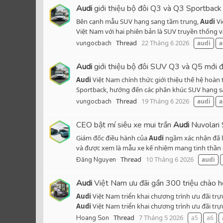
Audi
giới thiệu bộ đôi Q3 và Q3 Sportback 
Bên cạnh mẫu SUV hạng sang tầm trung,
Audi
Vi
Việt Nam với hai phiên bản là SUV truyền thống v
Thread
22 Tháng 6 2026
vungocbach
audi
a
Audi
giới thiệu bộ đôi SUV Q3 và Q5 mới đế
Audi
Việt Nam chính thức giới thiệu thế hệ hoàn
Sportback, hướng đến các phân khúc SUV hạng san
Thread
19 Tháng 6 2026
vungocbach
audi
a
CEO bật mí siêu xe mui trần
Audi
Nuvolari 
Giám đốc điều hành của
Audi
ngầm xác nhận đã l
và được xem là mẫu xe kế nhiệm mang tinh thần củ
Thread
10 Tháng 6 2026
Đăng Nguyen
audi
Audi
Việt Nam ưu đãi gần 300 triệu chào h
Audi
Việt Nam triển khai chương trình ưu đãi trự
Audi
Việt Nam triển khai chương trình ưu đãi trực
Thread
7 Tháng 5 2026
Hoang Son
a5
a6