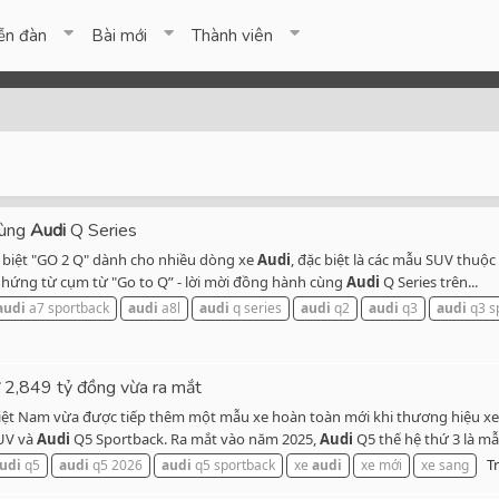
ễn đàn
Bài mới
Thành viên
cùng
Audi
Q Series
c biệt "GO 2 Q" dành cho nhiều dòng xe
Audi
, đặc biệt là các mẫu SUV thuộc
m hứng từ cụm từ "Go to Q” - lời mời đồng hành cùng
Audi
Q Series trên...
audi
a7 sportback
audi
a8l
audi
q series
audi
q2
audi
q3
audi
q3 s
 2,849 tỷ đồng vừa ra mắt
Việt Nam vừa được tiếp thêm một mẫu xe hoàn toàn mới khi thương hiệu x
UV và
Audi
Q5 Sportback. Ra mắt vào năm 2025,
Audi
Q5 thế hệ thứ 3 là mẫu
Tr
udi
q5
audi
q5 2026
audi
q5 sportback
xe
audi
xe mới
xe sang