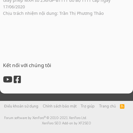
Giấy phép MXH số 256/GP-BTTTT do Bộ TTTT cấp ngày
17/06/2020
Chịu trách nhiệm nội dung: Trần Thị Phương Thảo
Kết nối với chúng tôi
Điều khoản sử dụng
Chính sách bảo mật
Trợ giúp
Trang chủ
R
S
S
®
Forum software by XenForo
© 2010-2021 XenForo Ltd.
XenForo SEO Add-on by XF2SEO