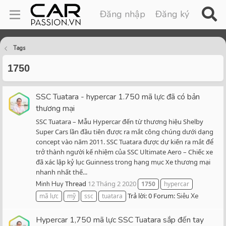
Đăng nhập
Đăng ký
Tags
1750
SSC Tuatara - hypercar 1.750 mã lực đã có bản
thương mại
SSC Tuatara – Mẫu Hypercar đến từ thương hiệu Shelby
Super Cars lần đầu tiên được ra mắt công chúng dưới dạng
concept vào năm 2011. SSC Tuatara được dự kiến ra mắt để
trở thành người kế nhiệm của SSC Ultimate Aero – Chiếc xe
đã xác lập kỷ lục Guinness trong hạng mục Xe thương mại
nhanh nhất thế...
Thread
12 Tháng 2 2020
Minh Huy
1750
hypercar
Trả lời: 0
Forum:
mã lực
mỹ
ssc
tuatara
Siêu Xe
Hypercar 1,750 mã lực SSC Tuatara sắp đến tay