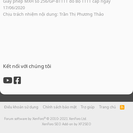
Giấy phép MXH số 256/GP-BTTTT do Bộ TTTT cấp ngày
17/06/2020
Chịu trách nhiệm nội dung: Trần Thị Phương Thảo
Kết nối với chúng tôi
Điều khoản sử dụng
Chính sách bảo mật
Trợ giúp
Trang chủ
R
S
S
®
Forum software by XenForo
© 2010-2021 XenForo Ltd.
XenForo SEO Add-on by XF2SEO