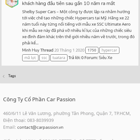
khách hàng đầu tiên sau gần 10 năm ra mắt
Shelby Super Cars – Một công ty được lập ra nhằm hướng
tới việc chế tạo những chiếc Hypercars tại Mỹ. Hãng xe 22
năm tuổi này từng nổi tiếng với mẫu xe SSC Ultimate Aero
khi mẫu xe này đã phá vỡ nhiều kỉ lục của những chiếc siêu
xe đình đám khác trên thế giới nhiều năm về trước, trong đó
phải kể...
Thread
20 Tháng 1 2020
Minh Huy
1750
hypercar
Trả lời: 0
Forum:
mã lực
ssc
tuatara
Siêu Xe
Tags
Công Ty Cổ Phần Car Passion
460/6/11 Lê Văn Lương, phường Tân Phong, Quận 7, TP.HCM,
Điện thoại: 083-8039939
Email:
contact@carpassion.vn