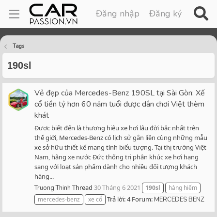
Đăng nhập
Đăng ký
Tags
190sl
Vẻ đẹp của Mercedes-Benz 190SL tại Sài Gòn: Xế
cổ tiền tỷ hơn 60 năm tuổi được dân chơi Việt thèm
khát
Được biết đến là thương hiệu xe hơi lâu đời bậc nhất trên
thế giới, Mercedes-Benz có lịch sử gắn liền cùng những mẫu
xe sở hữu thiết kế mang tính biểu tượng. Tại thị trường Việt
Nam, hãng xe nước Đức thống trị phân khúc xe hơi hạng
sang với loạt sản phẩm dành cho nhiều đối tượng khách
hàng...
Thread
30 Tháng 6 2021
Truong Thinh
190sl
hàng hiếm
Trả lời: 4
Forum:
mercedes-benz
xe cổ
MERCEDES BENZ