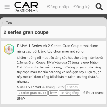
Đăng nhập
Đăng ký
Tags
2 series gran coupe
BMW 1 Series và 2 Series Gran Coupe mới được
nâng cấp với bảng tùy chọn màu mở rộng
Nhằm hướng tới mục tiêu tăng sức hút cho dòng 1 Series và
2 Series Gran Coupe, BMW vừa qua đã tung ra góp Edition
ColorVision cho hai mẫu xe này, mở rộng phạm vi của bảng
tùy chọn màu sắc của hai dòng xe nhỏ gọn này. Hiện tại, gói
này mới chỉ được công bố sẽ bán ra tại thị trường châu Âu
nhưng...
Thread
26 Tháng 5 2022
Minh Huy
1
series
Trả lời: 0
Forum:
2
series
gran
coupe
bmw
xe năng động
BMW