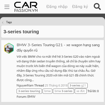
Đăng nhập
Đăng ký
Tags
3-series touring
BMW 3-Series Touring G21 - xe wagon hạng sang
đầy quyến rũ
Với việc BMW cho ra mắt thế hệ 3-Series G20 vào năm ngoái
với dạng thân sedan truyền thống, sẽ chỉ là chuyện sớm hay
muộn trước khi biến thể wagon của dòng xe này xuất hiện,
nhằm đáp ứng nhu cầu sử dụng đặc thù tại châu Âu. Giờ
đây, 3-Series Touring 2020 với tên mã G21 đã chính thức
được công...
Thread
25 Tháng 6 2019
NguyenNam
3-series
g21
Trả lời: 0
3-series
touring
bmw
bmw
3-series
xe đức
Forum:
BMW