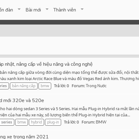
ễn đàn
Bài mới
Thành viên
 nhật, nâng cấp về hiệu năng và công nghệ
bản nâng cấp giữa vòng đời cùng diện mạo tổng thể được sửa đổi, nội thất 
 xanh kim loại Arctic Race Blue và màu đỏ Vegas Red ánh kim. Thương hiệ
Trả lời: 0
Forum:
ries
bản nâng cấp
bmw
Trong Nước
id mới 320e và 520e
ho hai dòng sedan 3 Series và 5 Series. Hai mẫu Plug-in Hybrid ra mắt lần n
iện của hai mẫu xe này, số lượng biến thể Plug-in Hybrid hiện tại của...
Trả lời: 0
Forum:
5
series
bmw
hybrid
plug-in
BMW
òng xe trong năm 2021