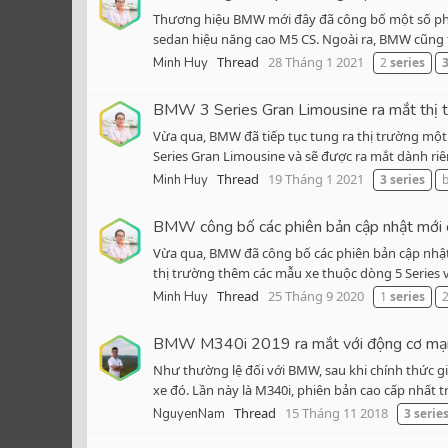
Thương hiệu BMW mới đây đã công bố một số phi
sedan hiệu năng cao M5 CS. Ngoài ra, BMW cũng tr
Thread
28 Tháng 1 2021
Minh Huy
2
series
BMW 3 Series Gran Limousine ra mắt thị 
Vừa qua, BMW đã tiếp tục tung ra thị trường một 
Series Gran Limousine và sẽ được ra mắt dành riê
Thread
19 Tháng 1 2021
Minh Huy
3
series
BMW công bố các phiên bản cập nhật mới 
Vừa qua, BMW đã công bố các phiên bản cập nhật mớ
thị trường thêm các mẫu xe thuộc dòng 5 Series vớ
Thread
25 Tháng 9 2020
Minh Huy
1
series
BMW M340i 2019 ra mắt với động cơ mạ
Như thường lệ đối với BMW, sau khi chính thức g
xe đó. Lần này là M340i, phiên bản cao cấp nhất 
Thread
15 Tháng 11 2018
NguyenNam
3
serie