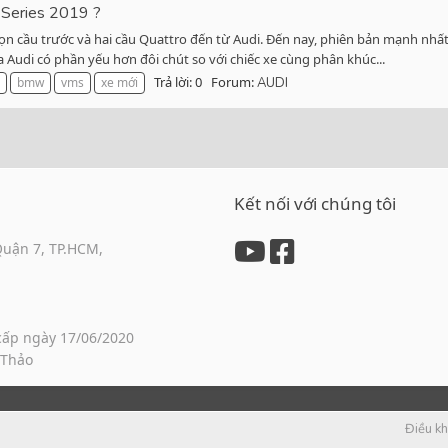
-Series 2019 ?
n cầu trước và hai cầu Quattro đến từ Audi. Đến nay, phiên bản mạnh nhất c
a Audi có phần yếu hơn đôi chút so với chiếc xe cùng phân khúc...
Trả lời: 0
Forum:
bmw
vms
xe mới
AUDI
Kết nối với chúng tôi
Quận 7, TP.HCM,
cấp ngày 17/06/2020
 Thảo
Điều k