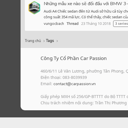
Những mẫu xe nào sẽ đối đầu với BMW 3
Audi A4 Chiếc sedan đến từ Audi sở hữu cả tùy chọ
công suất 354 mã lực. Có thể thấy, chiếc sedan củ
Thread
23 Tháng 10 2018
vungocbach
3
series
Trang chủ
Tags
Công Ty Cổ Phần Car Passion
460/6/11 Lê Văn Lương, phường Tân Phong, 
Điện thoại: 083-8039939
Email:
contact@carpassion.vn
Giấy phép MXH số 256/GP-BTTTT do Bộ TTTT 
Chịu trách nhiệm nội dung: Trần Thị Phương