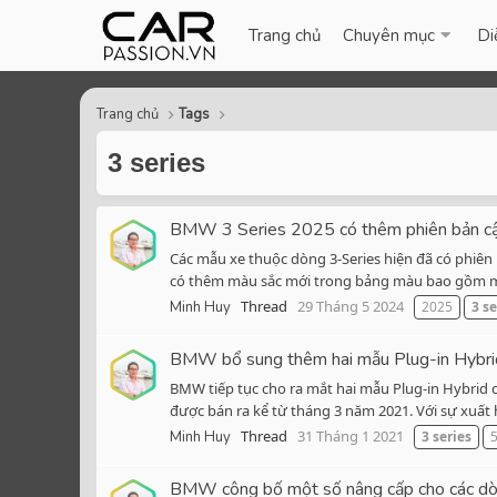
Trang chủ
Chuyên mục
Di
Trang chủ
Tags
3 series
BMW 3 Series 2025 có thêm phiên bản cập
Các mẫu xe thuộc dòng 3-Series hiện đã có phiên 
có thêm màu sắc mới trong bảng màu bao gồm màu
Thread
29 Tháng 5 2024
Minh Huy
2025
3
se
BMW bổ sung thêm hai mẫu Plug-in Hybr
BMW tiếp tục cho ra mắt hai mẫu Plug-in Hybrid c
được bán ra kể từ tháng 3 năm 2021. Với sự xuất h
Thread
31 Tháng 1 2021
Minh Huy
3
series
BMW công bố một số nâng cấp cho các d