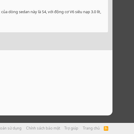
ủa dòng sedan này là S4, với động cơ V6 siêu nạp 3.0 lít,
hoản sử dụng
Chính sách bảo mật
Trợ giúp
Trang chủ
R
S