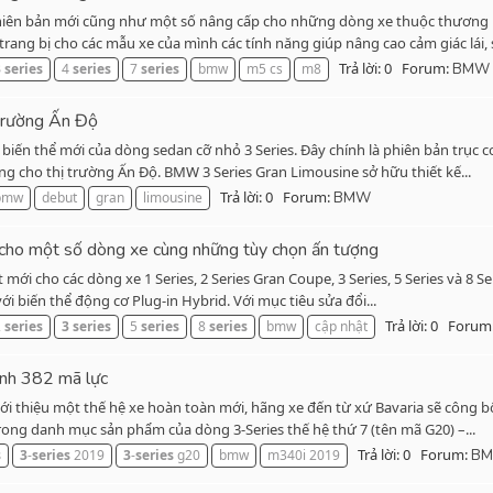
ên bản mới cũng như một số nâng cấp cho những dòng xe thuộc thương hiệ
ang bị cho các mẫu xe của mình các tính năng giúp nâng cao cảm giác lái, s
Trả lời: 0
Forum:
3
series
4
series
7
series
bmw
m5 cs
m8
BMW
trường Ấn Độ
biến thể mới của dòng sedan cỡ nhỏ 3 Series. Đây chính là phiên bản trục 
ng cho thị trường Ấn Độ. BMW 3 Series Gran Limousine sở hữu thiết kế...
Trả lời: 0
Forum:
bmw
debut
gran
limousine
BMW
cho một số dòng xe cùng những tùy chọn ấn tượng
i cho các dòng xe 1 Series, 2 Series Gran Coupe, 3 Series, 5 Series và 8 Ser
i biến thể động cơ Plug-in Hybrid. Với mục tiêu sửa đổi...
Trả lời: 0
Forum
2
series
3
series
5
series
8
series
bmw
cập nhật
nh 382 mã lực
iới thiệu một thế hệ xe hoàn toàn mới, hãng xe đến từ xứ Bavaria sẽ công
trong danh mục sản phẩm của dòng 3-Series thế hệ thứ 7 (tên mã G20) –...
Trả lời: 0
Forum:
s
3
-
series
2019
3
-
series
g20
bmw
m340i 2019
B