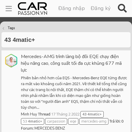
Đăng nhập
Đăng ký
Tags
43 4matic+
Mercedes-AMG trình làng bộ đôi EQE chạy điện
hiệu năng cao, công suất tối đa cực khủng 677 mã
lực
Phiên bản nhỏ hơn của EQS - Mercedes-Benz EQE từng được
ra mắt vào khoảng cuối năm 2021. Về thiết kế tổng thể cũng
như các trang bị nội thất, EQE thậm chí có thể khiến người
nhìn phải nhầm lẫn khi có diện mạo gần như giống hoàn
toàn so với “người đàn anh” EQS, thậm chí nội thất vẫn có
tùy chọn...
Thread
17 Tháng 2 2022
Minh Huy
43
4matic+
Trả lời: 0
53
4matic+
carpassion
eqe
mercedes-amg
Forum:
MERCEDES BENZ