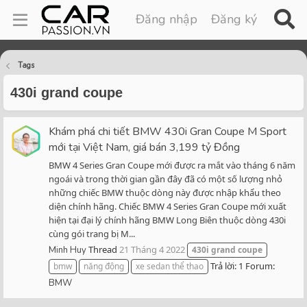
Đăng nhập
Đăng ký
Tags
430i grand coupe
Khám phá chi tiết BMW 430i Gran Coupe M Sport
mới tại Việt Nam, giá bán 3,199 tỷ Đồng
BMW 4 Series Gran Coupe mới được ra mắt vào tháng 6 năm
ngoái và trong thời gian gần đây đã có một số lượng nhỏ
những chiếc BMW thuộc dòng này được nhập khẩu theo
diện chính hãng. Chiếc BMW 4 Series Gran Coupe mới xuất
hiện tại đại lý chính hãng BMW Long Biên thuộc dòng 430i
cùng gói trang bị M...
Thread
21 Tháng 4 2022
Minh Huy
430i
grand
coupe
Trả lời: 1
Forum:
bmw
năng động
xe sedan thể thao
BMW