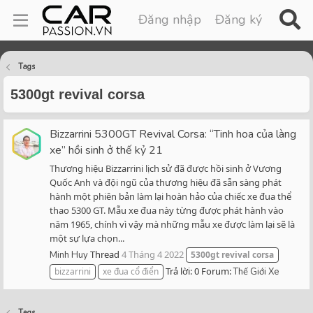
Đăng nhập
Đăng ký
Tags
5300gt revival corsa
Bizzarrini 5300GT Revival Corsa: “Tinh hoa của làng
xe” hồi sinh ở thế kỷ 21
Thương hiệu Bizzarrini lịch sử đã được hồi sinh ở Vương
Quốc Anh và đội ngũ của thương hiệu đã sẵn sàng phát
hành một phiên bản làm lại hoàn hảo của chiếc xe đua thể
thao 5300 GT. Mẫu xe đua này từng được phát hành vào
năm 1965, chính vì vậy mà những mẫu xe được làm lại sẽ là
một sự lựa chọn...
Thread
4 Tháng 4 2022
Minh Huy
5300gt
revival
corsa
Trả lời: 0
Forum:
bizzarrini
xe đua cổ điển
Thế Giới Xe
Tags