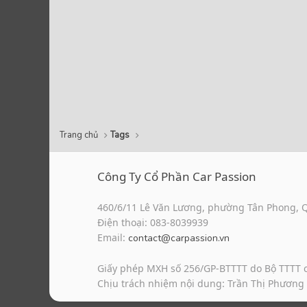
Trang chủ
Tags
Công Ty Cổ Phần Car Passion
460/6/11 Lê Văn Lương, phường Tân Phong, 
Điện thoại: 083-8039939
Email:
contact@carpassion.vn
Giấy phép MXH số 256/GP-BTTTT do Bộ TTTT 
Chịu trách nhiệm nội dung: Trần Thị Phương