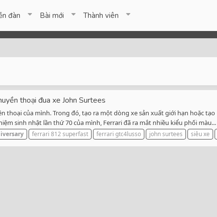
ễn đàn
Bài mới
Thành viên
 huyền thoại đua xe John Surtees
n thoại của mình. Trong đó, tạo ra một dòng xe sản xuất giới hạn hoặc tạo
iệm sinh nhật lần thứ 70 của mình, Ferrari đã ra mắt nhiều kiểu phối màu...
iversary
ferrari 812 superfast
ferrari gtc4lusso
john surtees
siêu xe