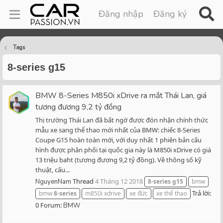
Đăng nhập
Đăng ký
Tags
8-series g15
BMW 8-Series M850i xDrive ra mắt Thái Lan, giá
tương đương 9,2 tỷ đồng
Thị trường Thái Lan đã bất ngờ được đón nhận chính thức
mẫu xe sang thể thao mới nhất của BMW: chiếc 8-Series
Coupe G15 hoàn toàn mới, với duy nhất 1 phiên bản cấu
hình được phân phối tại quốc gia này là M850i xDrive có giá
13 triệu baht (tương đương 9,2 tỷ đồng). Về thông số kỹ
thuật, cấu...
Thread
4 Tháng 12 2018
NguyenNam
8-series
g15
bmw
Trả lời:
bmw
8-series
m850i xdrive
xe đức
xe thể thao
0
Forum:
BMW