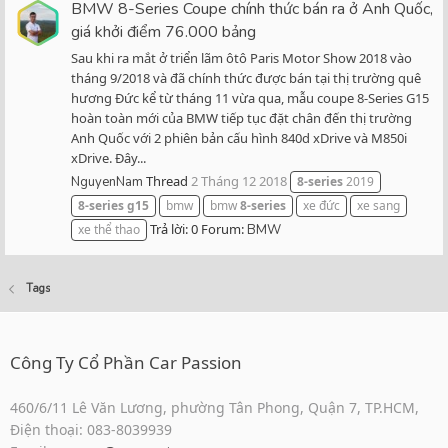
BMW 8-Series Coupe chính thức bán ra ở Anh Quốc,
giá khởi điểm 76.000 bảng
Sau khi ra mắt ở triển lãm ôtô Paris Motor Show 2018 vào
tháng 9/2018 và đã chính thức được bán tại thị trường quê
hương Đức kể từ tháng 11 vừa qua, mẫu coupe 8-Series G15
hoàn toàn mới của BMW tiếp tục đặt chân đến thị trường
Anh Quốc với 2 phiên bản cấu hình 840d xDrive và M850i
xDrive. Đây...
Thread
2 Tháng 12 2018
NguyenNam
8-series
2019
8-series
g15
bmw
bmw
8-series
xe đức
xe sang
Trả lời: 0
Forum:
xe thể thao
BMW
Tags
Công Ty Cổ Phần Car Passion
460/6/11 Lê Văn Lương, phường Tân Phong, Quận 7, TP.HCM,
Điện thoại: 083-8039939