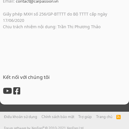
Email:
contact@carpassion.vn
Giấy phép MXH số 256/GP-BTTTT do Bộ TTTT cấp ngày
17/06/2020
Chịu trách nhiệm nội dung: Trần Thị Phương Thảo
Kết nối với chúng tôi
Điều khoản sử dụng
Chính sách bảo mật
Trợ giúp
Trang chủ
R
S
S
®
Forum software by XenForo
© 2010-2021 XenForo Ltd.