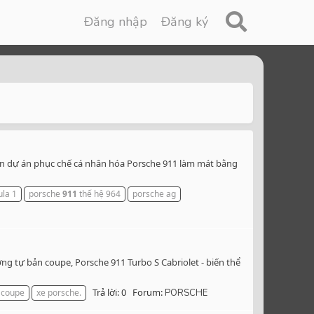
Đăng nhập
Đăng ký
iện dự án phục chế cá nhân hóa Porsche 911 làm mát bằng
ula 1
porsche
911
thế hệ 964
porsche ag
ơng tự bản coupe, Porsche 911 Turbo S Cabriolet - biến thể
Trả lời: 0
Forum:
 coupe
xe porsche.
PORSCHE