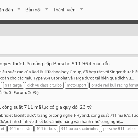
ễn đàn
Bài mới
Thành viên
ogies thực hiện nâng cấp Porsche 911 964 mui trần
hiệu suất cao của Red Bull Technology Group, đã hợp tác với Singer thực h
xoắn cho các mẫu Type 964 Cabriolet và Targa được tái hiện qua dịch vụ...
911
targa
dịch vụ classic turbo
motorsport
oracle red bull racing form
ả lời: 0
Forum:
Xe Độ
, công suất 711 mã lực có giá quy đổi 23 tỷ
briolet facelift được trang bị công nghệ T-Hybrid, công suất 711 mã lực. Tư
được tinh chỉnh về thiết kế và hiệu năng vận hành nhờ công nghệ...
let
911
mui trần
911
turbo s
911
turbo s
cabriolet
porsche
911
turbo s