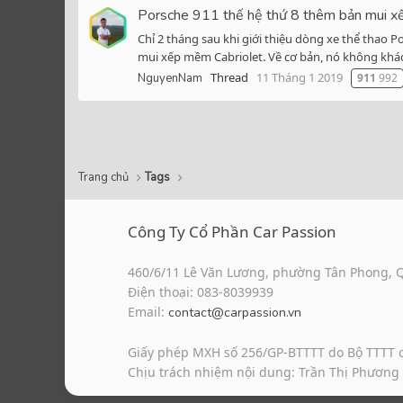
Porsche 911 thế hệ thứ 8 thêm bản mui xế
Chỉ 2 tháng sau khi giới thiệu dòng xe thể thao 
mui xếp mềm Cabriolet. Về cơ bản, nó không khác
Thread
11 Tháng 1 2019
NguyenNam
911
992
Trang chủ
Tags
Công Ty Cổ Phần Car Passion
460/6/11 Lê Văn Lương, phường Tân Phong, 
Điện thoại: 083-8039939
Email:
contact@carpassion.vn
Giấy phép MXH số 256/GP-BTTTT do Bộ TTTT 
Chịu trách nhiệm nội dung: Trần Thị Phương