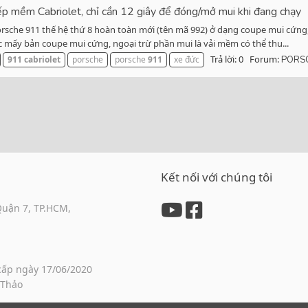
p mềm Cabriolet, chỉ cần 12 giây để đóng/mở mui khi đang chạy
Porsche 911 thế hệ thứ 8 hoàn toàn mới (tên mã 992) ở dạng coupe mui cứng,
 mấy bản coupe mui cứng, ngoại trừ phần mui là vải mềm có thể thu...
Trả lời: 0
Forum:
911
cabriolet
porsche
porsche
911
xe đức
PORS
Kết nối với chúng tôi
Quận 7, TP.HCM,
cấp ngày 17/06/2020
 Thảo