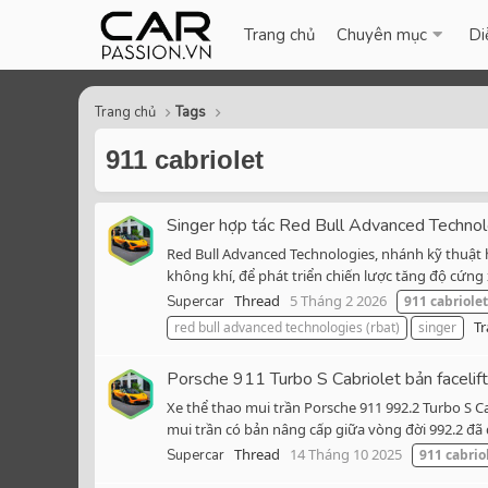
Trang chủ
Chuyên mục
Di
Trang chủ
Tags
911 cabriolet
Singer hợp tác Red Bull Advanced Technol
Red Bull Advanced Technologies, nhánh kỹ thuật 
không khí, để phát triển chiến lược tăng độ cứng 
Thread
5 Tháng 2 2026
Supercar
911
cabriolet
Tr
red bull advanced technologies (rbat)
singer
Porsche 911 Turbo S Cabriolet bản facelift
Xe thể thao mui trần Porsche 911 992.2 Turbo S Ca
mui trần có bản nâng cấp giữa vòng đời 992.2 đã 
Thread
14 Tháng 10 2025
Supercar
911
cabrio