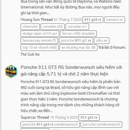
đua trong sân vận động quốc tế Daytona, và Watkins Glen
International. Như bất kỳ đường đua nào, mọi người đều
ghi lại thời gian...
Thread
31 Tháng 7 2025
Hoang Son
911
gt3
rs
camaro ss
chevrolet
corvette z06
corvette zr1
dodge viper srt10 acr
ferrari sf90 stradale
hennessey venom f5
porsche
911
gt2
rs
siêu xe
Trả lời: 0
Forum:
top 10 xe nhanh nhất
xe thương mại tốc độ
Thế Giới Xe
Porsche 911 GT3 RS Sonderwunsch siêu hiếm với
gói nâng cấp 5,71 tỷ và chờ 2 năm thực hiện
Porsche 911 GT3 RS Sonderwunsch siêu hiếm là phiên bản
992 cuối cùng tại Brazil, sở hữu gói nâng cấp đỉnh cao với
màu sơn làm thủ công Explosive Gold Chromaflair và thời
gian thực hiện 2 năm. Porsche Sonderwunsch là chương
trình nâng cấp trong mơ dành cho những khách hàng sở
hữu chiếc xe đến...
Thread
10 Tháng 4 2025
Supercar
911
gt3
rs
porsche
911
gt3
rs
sonderwunsch
porsche sonderwunsch