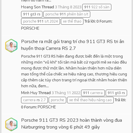
Thread
3 Tháng 8 2023
Hoang Son
911
922 số sàn
911
gt3
rs
porsche
911
phiên bản s/t
Trả lời: 0
Forum:
porsche
911
s/t 2024
xe thể thao
PORSCHE
Porsche ra mắt gói trang trí cho 911 GT3 RS tri ân
huyền thoại Carrera RS 2.7
Porsche 911 GT3 RS hiện đang được biết đến là một trong
những món “vũ khí” tối tân mà bất cứ người mê xe nào đều
mong được thử một lần. Nhằm hoàn thiện hơn nữa diện
mạo tổng thể của chiếc xe hiệu năng cao, thương hiệu cung
cấp thêm các tùy chọn trang trí ngoại thất nhằm hoàn thiện
hơn nữa, đem...
Thread
3 Tháng 11 2022
Minh Huy
911
carrera
911
gt3
rs
Trả lời:
carrera
rs
2.7
porsche
xe thể thao hiệu năng cao
0
Forum:
PORSCHE
Porsche 911 GT3 RS 2023 hoàn thành vòng đua
Nürburgring trong vòng 6 phút 49 giây