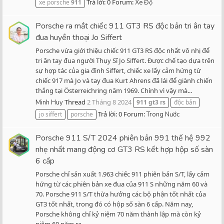
Trả lời: 0
Forum:
xe porsche
911
Xe Độ
Porsche ra mắt chiếc 911 GT3 RS độc bản tri ân tay
đua huyền thoại Jo Siffert
Porsche vừa giới thiệu chiếc 911 GT3 RS độc nhất vô nhị để
tri ân tay đua người Thụy Sĩ Jo Siffert. Được chế tạo dựa trên
sự hợp tác của gia đình Siffert, chiếc xe lấy cảm hứng từ
chiếc 917 mà Jo và tay đua Kurt Ahrens đã lái để giành chiến
thắng tại Österreichring năm 1969. Chính vì vậy mà...
Thread
2 Tháng 8 2024
Minh Huy
911
gt3
rs
độc bản
Trả lời: 0
Forum:
jo siffert
porsche
Trong Nước
Porsche 911 S/T 2024 phiên bản 991 thế hệ 992
nhẹ nhất mang động cơ GT3 RS kết hợp hộp số sàn
6 cấp
Porsche chỉ sản xuất 1.963 chiếc 911 phiên bản S/T, lấy cảm
hứng từ các phiên bản xe đua của 911 S những năm 60 và
70. Porsche 911 S/T thừa hưởng các bộ phận tốt nhất của
GT3 tốt nhất, trong đó có hộp số sàn 6 cấp. Năm nay,
Porsche không chỉ kỷ niệm 70 năm thành lập mà còn kỷ
niệm 60 năm ra...