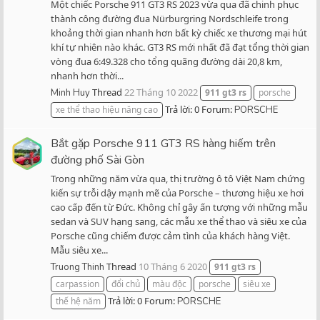
Một chiếc Porsche 911 GT3 RS 2023 vừa qua đã chinh phục
thành công đường đua Nürburgring Nordschleife trong
khoảng thời gian nhanh hơn bất kỳ chiếc xe thương mại hút
khí tự nhiên nào khác. GT3 RS mới nhất đã đạt tổng thời gian
vòng đua 6:49.328 cho tổng quãng đường dài 20,8 km,
nhanh hơn thời...
Thread
22 Tháng 10 2022
Minh Huy
911
gt3
rs
porsche
Trả lời: 0
Forum:
xe thể thao hiệu năng cao
PORSCHE
Bắt gặp Porsche 911 GT3 RS hàng hiếm trên
đường phố Sài Gòn
Trong những năm vừa qua, thị trường ô tô Việt Nam chứng
kiến sự trỗi dậy mạnh mẽ của Porsche – thương hiệu xe hơi
cao cấp đến từ Đức. Không chỉ gây ấn tượng với những mẫu
sedan và SUV hạng sang, các mẫu xe thể thao và siêu xe của
Porsche cũng chiếm được cảm tình của khách hàng Việt.
Mẫu siêu xe...
Thread
10 Tháng 6 2020
Truong Thinh
911
gt3
rs
carpassion
đổi chủ
màu độc
porsche
siêu xe
Trả lời: 0
Forum:
thế hệ năm
PORSCHE