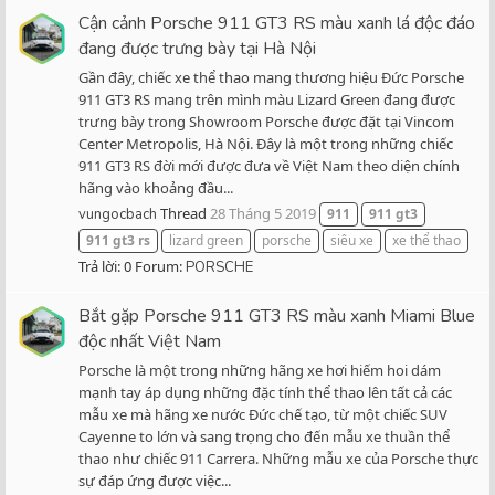
Cận cảnh Porsche 911 GT3 RS màu xanh lá độc đáo
đang được trưng bày tại Hà Nội
Gần đây, chiếc xe thể thao mang thương hiệu Đức Porsche
911 GT3 RS mang trên mình màu Lizard Green đang được
trưng bày trong Showroom Porsche được đặt tại Vincom
Center Metropolis, Hà Nội. Đây là một trong những chiếc
911 GT3 RS đời mới được đưa về Việt Nam theo diện chính
hãng vào khoảng đầu...
Thread
28 Tháng 5 2019
vungocbach
911
911
gt3
911
gt3
rs
lizard green
porsche
siêu xe
xe thể thao
Trả lời: 0
Forum:
PORSCHE
Bắt gặp Porsche 911 GT3 RS màu xanh Miami Blue
độc nhất Việt Nam
Porsche là một trong những hãng xe hơi hiếm hoi dám
mạnh tay áp dụng những đặc tính thể thao lên tất cả các
mẫu xe mà hãng xe nước Đức chế tạo, từ một chiếc SUV
Cayenne to lớn và sang trọng cho đến mẫu xe thuần thể
thao như chiếc 911 Carrera. Những mẫu xe của Porsche thực
sự đáp ứng được việc...