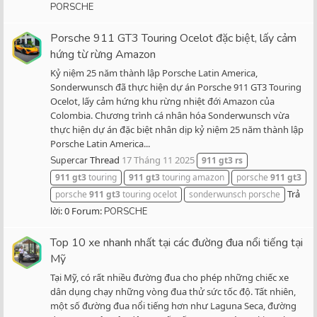
PORSCHE
Porsche 911 GT3 Touring Ocelot đặc biệt, lấy cảm
hứng từ rừng Amazon
Kỷ niệm 25 năm thành lập Porsche Latin America,
Sonderwunsch đã thực hiện dự án Porsche 911 GT3 Touring
Ocelot, lấy cảm hứng khu rừng nhiệt đới Amazon của
Colombia. Chương trình cá nhân hóa Sonderwunsch vừa
thực hiện dự án đặc biệt nhân dịp kỷ niệm 25 năm thành lập
Porsche Latin America...
Thread
17 Tháng 11 2025
Supercar
911
gt3
rs
911
gt3
touring
911
gt3
touring amazon
porsche
911
gt3
Trả
porsche
911
gt3
touring ocelot
sonderwunsch porsche
lời: 0
Forum:
PORSCHE
Top 10 xe nhanh nhất tại các đường đua nổi tiếng tại
Mỹ
Tại Mỹ, có rất nhiều đường đua cho phép những chiếc xe
dân dụng chạy những vòng đua thử sức tốc độ. Tất nhiên,
một số đường đua nổi tiếng hơn như Laguna Seca, đường