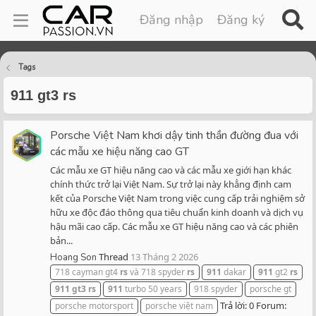
Đăng nhập
Đăng ký
Tags
911 gt3 rs
Porsche Việt Nam khơi dậy tinh thần đường đua với
các mẫu xe hiệu năng cao GT
Các mẫu xe GT hiệu năng cao và các mẫu xe giới hạn khác
chính thức trở lại Việt Nam. Sự trở lại này khẳng định cam
kết của Porsche Việt Nam trong việc cung cấp trải nghiệm sở
hữu xe độc đáo thông qua tiêu chuẩn kinh doanh và dịch vụ
hậu mãi cao cấp. Các mẫu xe GT hiệu năng cao và các phiên
bản...
Thread
13 Tháng 2 2026
Hoang Son
718 cayman gt4
rs
và 718 spyder
rs
911
dakar
911
gt2
rs
911
gt3
rs
911
turbo 50 years
918 spyder
porsche gt
Trả lời: 0
Forum:
porsche motorsport
porsche việt nam