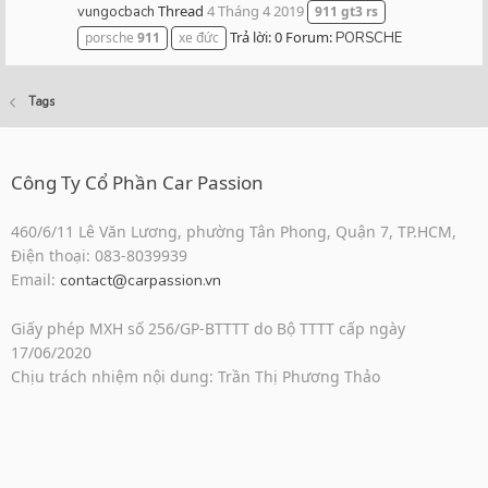
Thread
4 Tháng 4 2019
vungocbach
911
gt3
rs
Trả lời: 0
Forum:
porsche
911
xe đức
PORSCHE
Tags
Công Ty Cổ Phần Car Passion
460/6/11 Lê Văn Lương, phường Tân Phong, Quận 7, TP.HCM,
Điện thoại: 083-8039939
Email:
contact@carpassion.vn
Giấy phép MXH số 256/GP-BTTTT do Bộ TTTT cấp ngày
17/06/2020
Chịu trách nhiệm nội dung: Trần Thị Phương Thảo