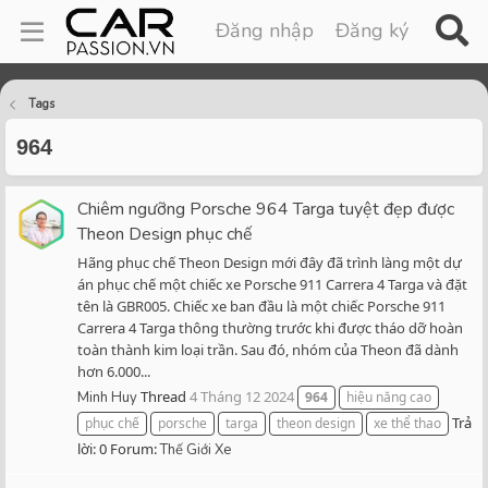
Đăng nhập
Đăng ký
Tags
964
Chiêm ngưỡng Porsche 964 Targa tuyệt đẹp được
Theon Design phục chế
Hãng phục chế Theon Design mới đây đã trình làng một dự
án phục chế một chiếc xe Porsche 911 Carrera 4 Targa và đặt
tên là GBR005. Chiếc xe ban đầu là một chiếc Porsche 911
Carrera 4 Targa thông thường trước khi được tháo dỡ hoàn
toàn thành kim loại trần. Sau đó, nhóm của Theon đã dành
hơn 6.000...
Thread
4 Tháng 12 2024
Minh Huy
964
hiệu năng cao
Trả
phục chế
porsche
targa
theon design
xe thể thao
lời: 0
Forum:
Thế Giới Xe