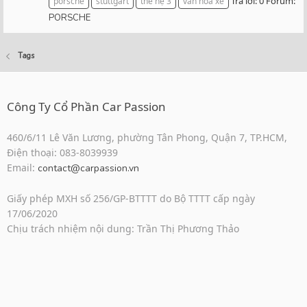
Trả lời: 0
Forum:
porsche
stuttgart
thế hệ 3
văn hóa xe
PORSCHE
Tags
Công Ty Cổ Phần Car Passion
460/6/11 Lê Văn Lương, phường Tân Phong, Quận 7, TP.HCM,
Điện thoại: 083-8039939
Email:
contact@carpassion.vn
Giấy phép MXH số 256/GP-BTTTT do Bộ TTTT cấp ngày
17/06/2020
Chịu trách nhiệm nội dung: Trần Thị Phương Thảo