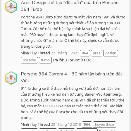
Ares Design chế tạo "độc bản" dựa trên Porsche
964 Turbo
Porsche 964 Tubro từng được ra mắt vào năm 1991 và được
thừa hưởng những đường nét thiết kế ấn tượng của 930
Turbo. Có thể nói, thế hệ này chính là sự hiện đại hóa của
mẫu 930 huyền thoại từng làm thay đổi định nghĩa về
những chiếc GT mãi mãi. Ở thế hệ này, chiếc xe vẫn được
trang bị động cơ...
Thread
22 Tháng 1 2021
Minh Huy
964
ares
design
Trả lời: 0
Forum:
porsche
turbo
Xe Độ
Porsche 964 Carrera 4 - 30 năm lăn bánh trên đất
Việt
911 là dòng xe thể thao nổi tiếng với tuổi đời hơn 55 năm
của thương hiệu xe hơi đến từ vùng Baden-Württemberg,
Đức. Trong suốt những năm qua, 911 đã phát triển tới 8 thế
hệ, cán mốc 1.000.000 xe bán ra trên toàn thế giới. Đặc biệt
hơn, cả 8 thế hệ của Porsche cho dù có những nét thay đổi
trong...
Thread
20 Tháng 12 2019
Minh Huy
964
huyền thoại