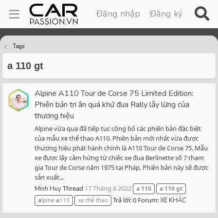
Đăng nhập
Đăng ký
Tags
a 110 gt
Alpine A110 Tour de Corse 75 Limited Edition:
Phiên bản tri ân quá khứ đua Rally lẫy lừng của
thương hiệu
Alpine vừa qua đã tiếp tục công bố các phiên bản đặc biệt
của mẫu xe thể thao A110. Phiên bản mới nhất vừa được
thương hiệu phát hành chính là A110 Tour de Corse 75. Mẫu
xe được lấy cảm hứng từ chiếc xe đua Berlinette số 7 tham
gia Tour de Corse năm 1975 tại Pháp. Phiên bản này sẽ được
sản xuất...
Thread
17 Tháng 6 2022
Minh Huy
a
110
a
110
gt
Trả lời: 0
Forum:
a
lpine
a
110
xe thể thao
XE KHÁC