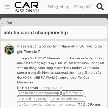
Đăng nhập
Đăng ký
Tags
abb fia world championship
Maserati công bố đội hình Maserati MSG Racing tại
giải Formula E
Tối ngày 03/11/2022, Maserati thông báo về sự trở lại đường
đua của thương hiệu “Cây Đinh Ba”. Maserati MSG Racing rất
vinh dự đồng hành cùng Maximilian Günther và Edoardo
Mortar trong đội hình của Maserati cho mùa giải thứ 9 của
Giải vô địch ABB FIA World Championship. Tay đua
Maximilian...
Thread
3 Tháng 11 2022
Do Hai
abb
fia
world
championship
giải formula e
maserati msg racing
tay đua edoardo mortara
Trả lời: 0
Forum:
tay đua maximilian günther
xe maserati