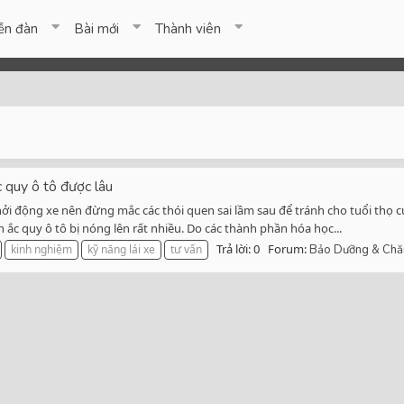
ễn đàn
Bài mới
Thành viên
c quy ô tô được lâu
 khởi động xe nên đừng mắc các thói quen sai lầm sau để tránh cho tuổi thọ
n ắc quy ô tô bị nóng lên rất nhiều. Do các thành phần hóa học...
Trả lời: 0
Forum:
kinh nghiệm
kỹ năng lái xe
tư vấn
Bảo Dưỡng & Chă