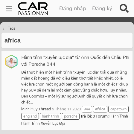
Đăng nhập
Đăng ký
Tags
africa
Hành trình "xuyên lục địa" từ Anh Quốc đến Châu Phi
với Porsche 944
Để thực hiện một hành trình “xuyên lục địa” trải qua những
miền đất hoang dã với điều kiện thời tiết khắc nhiệt, có lẽ
việc lựa chọn một người bạn đồng hành là một chiếc Pickup
hay SUV sẽ đem lại một cảm giác vững chắc hơn. Tuy nhiên,
Ben Coombs – một kỹ sư người Anh đã quyết định lựa chọn
chiếc...
Thread
9 Tháng 11 2020
Minh Huy
944
africa
capetown
Trả lời: 0
Forum:
england
hành trình
porsche
Hành Trình
Hành Trình Xuyên Lục Địa