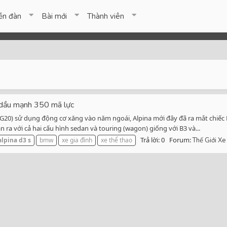
ễn đàn
Bài mới
Thành viên
dầu mạnh 350 mã lực
(G20) sử dụng động cơ xăng vào năm ngoái, Alpina mới đây đã ra mắt chiếc
n ra với cả hai cấu hình sedan và touring (wagon) giống với B3 và...
Trả lời: 0
Forum:
alpina
d3
s
bmw
xe gia đình
xe thể thao
Thế Giới Xe