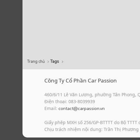
Trang chủ
Tags
Công Ty Cổ Phần Car Passion
460/6/11 Lê Văn Lương, phường Tân Phong, 
Điện thoại: 083-8039939
Email:
contact@carpassion.vn
Giấy phép MXH số 256/GP-BTTTT do Bộ TTTT 
Chịu trách nhiệm nội dung: Trần Thị Phương