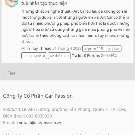
tuệ nhân tạo thực hiện
Những chiếc xe nghê thuật - Art Car từ lâu đã không còn là
một thứ gì đó xa lạ với những người mê xe. Art Car có thể ra
đời từ nhiều phương pháp, phổ biến hơn hết là được những
người họa sĩ tự sử dụng những gam màu phong phú vẽ nên
bức tranh theo phong cách cá nhân mình. Tuy nhiên, những
chiếc...
Thread
21 Tháng 4 2022
Minh Huy
alpine
110
art car
Trả lời: 0
Forum:
công nghệ ai
xe thể thao
XE KHÁC
Tags
Công Ty Cổ Phần Car Passion
460/6/11 Lê Văn Lương, phường Tân Phong, Quận 7, TP.HCM,
Điện thoại: 083-8039939
Email:
contact@carpassion.vn