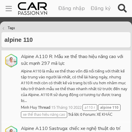
Đăng nhập
Đăng ký
Tags
alpine 110
Alpine A110 R: Mẫu xe thể thao hiệu năng cao với
sức mạnh 297 mã lực
Alpine A110 là mẫu xe thể thao vốn đã nổi tiếng với thiết kế
tập trung vào người lái nhất, có thể lái hàng ngày, nhưng
A110 R mới còn có thiết kế và trang bị tối ưu hơn nhằm mục
tiêu trở thành mẫu xe thể thao nhanh nhất từ trước đến nay
của Alpine. A110 R sử dụng động cơ tương tự được trang
bị...
Thread
15 Tháng 10 2022
Minh Huy
a110 r
alpine
110
Trả lời: 0
Forum:
xe thể thao hiệu năng cao
XE KHÁC
Alpine A110 Sastruga: chiếc xe nghệ thuật do trí