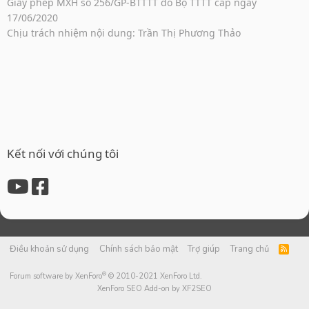
Giấy phép MXH số 256/GP-BTTTT do Bộ TTTT cấp ngày
17/06/2020
Chịu trách nhiệm nội dung: Trần Thị Phương Thảo
Kết nối với chúng tôi
Điều khoản sử dụng
Chính sách bảo mật
Trợ giúp
Trang chủ
R
S
S
®
Forum software by XenForo
© 2010-2021 XenForo Ltd.
XenForo SEO Add-on by XF2SEO