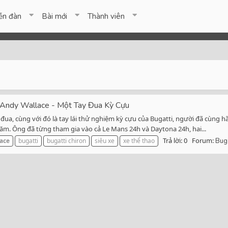
ễn đàn
Bài mới
Thành viên
g Andy Wallace - Một Tay Đua Kỳ Cựu
ua, cùng với đó là tay lái thử nghiệm kỳ cựu của Bugatti, người đã cùng hãn
ăm. Ông đã từng tham gia vào cả Le Mans 24h và Daytona 24h, hai...
Trả lời: 0
Forum:
ace
bugatti
bugatti chiron
siêu xe
xe thể thao
Buga