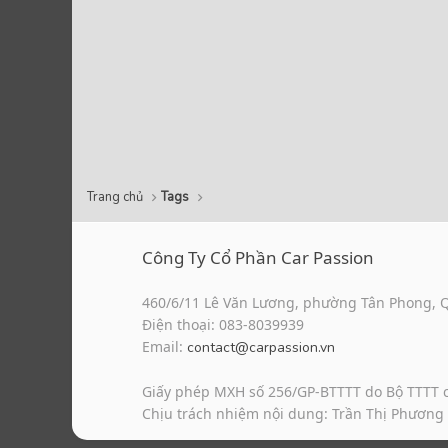
Trang chủ
Tags
Công Ty Cổ Phần Car Passion
460/6/11 Lê Văn Lương, phường Tân Phong, 
Điện thoại: 083-8039939
Email:
contact@carpassion.vn
Giấy phép MXH số 256/GP-BTTTT do Bộ TTTT 
Chịu trách nhiệm nội dung: Trần Thị Phương