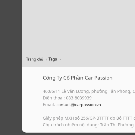
Trang chủ
Tags
Công Ty Cổ Phần Car Passion
460/6/11 Lê Văn Lương, phường Tân Phong, 
Điện thoại: 083-8039939
Email:
contact@carpassion.vn
Giấy phép MXH số 256/GP-BTTTT do Bộ TTTT 
Chịu trách nhiệm nội dung: Trần Thị Phương