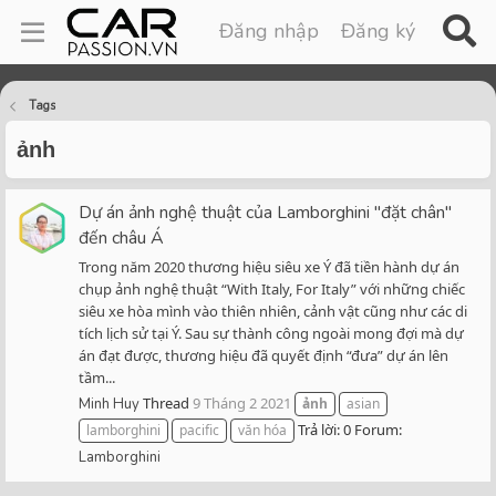
Đăng nhập
Đăng ký
Tags
ảnh
Dự án ảnh nghệ thuật của Lamborghini "đặt chân"
đến châu Á
Trong năm 2020 thương hiệu siêu xe Ý đã tiền hành dự án
chụp ảnh nghệ thuật “With Italy, For Italy” với những chiếc
siêu xe hòa mình vào thiên nhiên, cảnh vật cũng như các di
tích lịch sử tại Ý. Sau sự thành công ngoài mong đợi mà dự
án đạt được, thương hiệu đã quyết định “đưa” dự án lên
tầm...
Thread
9 Tháng 2 2021
Minh Huy
ảnh
asian
Trả lời: 0
Forum:
lamborghini
pacific
văn hóa
Lamborghini