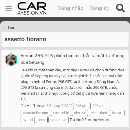
Đăng nhập
Đăng ký
Tags
assetto fiorano
Ferrari 296 GTS phiên bản mui trần ra mắt tại đường
đua Sepang
Sau khi ra mắt toàn cầu, mới đây Ferrari đã chọn đường đua
Quốc tế Sepang (Malaysia) là nơi giới thiệu siêu xe mui trần
plug-in hybrid Ferrari 296 GTS tại thị trường Đông Nam Á.
296 GTS là sự nâng cấp mới dựa trên mẫu 296 GTB, chiếc
berlinetta hai chỗ ngồi động cơ đặt giữa hứa hẹn mang đến
sự...
Thread
6 Tháng 7 2022
Do Hai
296 gtb
296 gts
assetto
fiorano
covertible
electric
electrified
ferrari
Trả lời: 0
Forum:
hybrid
phev
sports car
Ferrari