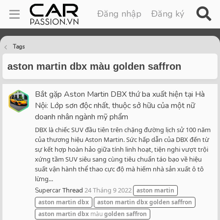
Đăng nhập
Đăng ký
Tags
aston martin dbx màu golden saffron
Bắt gặp Aston Martin DBX thứ ba xuất hiện tại Hà
Nội: Lớp sơn độc nhất, thuộc sở hữu của một nữ
doanh nhân ngành mỹ phẩm
DBX là chiếc SUV đầu tiên trên chặng đường lịch sử 100 năm
của thương hiệu Aston Martin. Sức hấp dẫn của DBX đến từ
sự kết hợp hoàn hảo giữa tính linh hoạt, tiện nghi vượt trội
xứng tầm SUV siêu sang cùng tiêu chuẩn táo bạo về hiệu
suất vận hành thể thao cực độ mà hiếm nhà sản xuất ô tô
lừng...
Thread
24 Tháng 9 2022
Supercar
aston
martin
aston
martin
dbx
aston
martin
dbx
golden
saffron
aston
martin
dbx
màu
golden
saffron