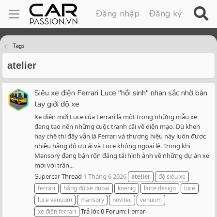
Đăng nhập
Đăng ký
Tags
atelier
Siêu xe điện Ferrari Luce "hồi sinh" nhan sắc nhờ bàn
tay giới độ xe
Xe điện mới Luce của Ferrari là một trong những mẫu xe
đang tạo nên những cuộc tranh cãi về diện mạo. Dù khen
hay chê thì đây vẫn là Ferrari và thương hiệu này luôn được
nhiều hãng độ ưu ái và Luce không ngoại lệ. Trong khi
Mansory đang bận rộn đăng tải hình ảnh về những dự án xe
mới với trần...
Thread
1 Tháng 6 2026
Supercar
atelier
độ siêu xe
ferrari
hãng độ xe dubai
koenig
larte design
luce
luce venuum
mansory
novitec
venuum
Trả lời: 0
Forum:
xe điện ferrari
Ferrari