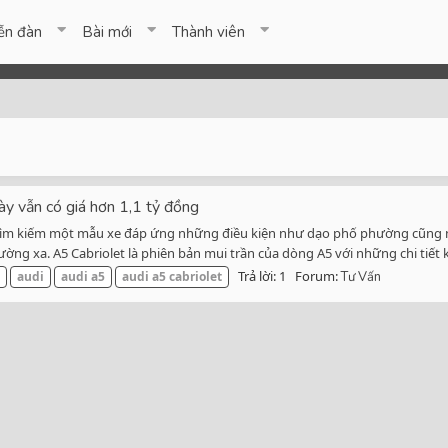
ễn đàn
Bài mới
Thành viên
ày vẫn có giá hơn 1,1 tỷ đồng
g tìm kiếm một mẫu xe đáp ứng những điều kiện như dạo phố phường cũng
g xa. A5 Cabriolet là phiên bản mui trần của dòng A5 với những chi tiết k
Trả lời: 1
Forum:
audi
audi
a5
audi
a5
cabriolet
Tư Vấn