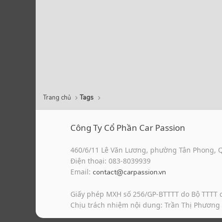
Trang chủ
Tags
Công Ty Cổ Phần Car Passion
460/6/11 Lê Văn Lương, phường Tân Phong, 
Điện thoại: 083-8039939
Email:
contact@carpassion.vn
Giấy phép MXH số 256/GP-BTTTT do Bộ TTTT 
Chịu trách nhiệm nội dung: Trần Thị Phương