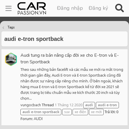
Đăng nhập
Đăng ký
Tags
audi e-tron sportback
Audi tung ra bản nâng cấp đời xe cho E-tron và E-
tron Sportback
Theo sau những bản facelift và các mẫu xe mới ra mắt trong
thời gian gần đây, Audi E-tron và E-tron Sportback cũng đã
nhận được sự nâng cấp riêng cho mình. Ở bên ngoài, khách
hàng mua E-tron và E-tron Sportback kể từ đời xe 2021 sẽ
được trang bị tiêu chuẩn mẫu xe kích thước 20 inch và tùy
chọn...
Thread
1 Tháng 12 2020
vungocbach
audi
audi
e-tron
Trả lời: 0
audi
e-tron
sportback
suv
xe điện
xe mới
Forum:
AUDI