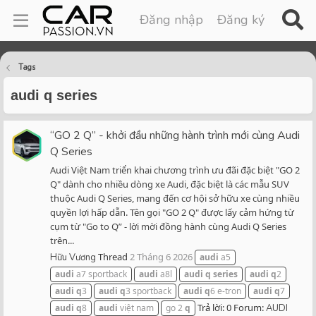
Đăng nhập
Đăng ký
Tags
audi q series
“GO 2 Q” - khởi đầu những hành trình mới cùng Audi
Q Series
Audi Việt Nam triển khai chương trình ưu đãi đặc biệt "GO 2
Q" dành cho nhiều dòng xe Audi, đặc biệt là các mẫu SUV
thuộc Audi Q Series, mang đến cơ hội sở hữu xe cùng nhiều
quyền lợi hấp dẫn. Tên gọi "GO 2 Q" được lấy cảm hứng từ
cụm từ "Go to Q” - lời mời đồng hành cùng Audi Q Series
trên...
Thread
2 Tháng 6 2026
Hữu Vương
audi
a5
audi
a7 sportback
audi
a8l
audi
q
series
audi
q
2
audi
q
3
audi
q
3 sportback
audi
q
6 e-tron
audi
q
7
Trả lời: 0
Forum:
audi
q
8
audi
việt nam
go 2
q
AUDI