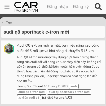
Đăng nhập
Đăng ký
Tags
audi q8 sportback e-tron mới
Audi Q8 e-tron mới ra mắt, bản hiệu năng cao công
suất 496 mã lực và khả năng di chuyển 513 km
Audi Q8 e-tron mới được xây dựng dựa trên những thành
công của Audi đối với dòng xe SUV chạy điện này, không chỉ
gây ấn tượng bởi thiết kế bên ngoài, hệ truyền động được
tối ưu hóa, cải thiện khí động học, hiệu suất sạc cao hơn,
dung lượng pin lớn,... đặc biệt phạm vi hoạt động lên đến
582 km ở...
Thread
10 Tháng 11 2022
Hoang Son
audi
audi
q8
e-tron
mới
audi
q8
sportback
e-tron
mới
Trả lời: 0
Forum:
xe điện
audi
q8
AUDI