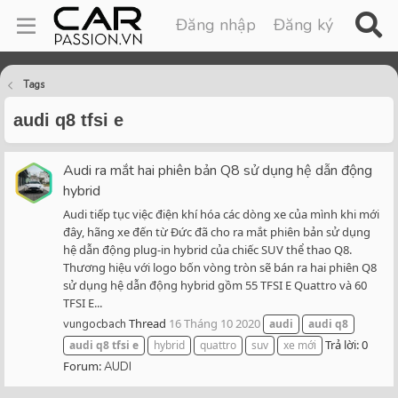
Đăng nhập
Đăng ký
Tags
audi q8 tfsi e
Audi ra mắt hai phiên bản Q8 sử dụng hệ dẫn động
hybrid
Audi tiếp tục việc điện khí hóa các dòng xe của mình khi mới
đây, hãng xe đến từ Đức đã cho ra mắt phiên bản sử dụng
hệ dẫn động plug-in hybrid của chiếc SUV thể thao Q8.
Thương hiệu với logo bốn vòng tròn sẽ bán ra hai phiên Q8
sử dụng hệ dẫn động hybrid gồm 55 TFSI E Quattro và 60
TFSI E...
Thread
16 Tháng 10 2020
vungocbach
audi
audi
q8
Trả lời: 0
audi
q8
tfsi
e
hybrid
quattro
suv
xe mới
Forum:
AUDI