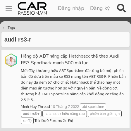
Đăng nhập
Đăng ký
Tags
audi rs3-r
Hãng độ ABT nâng cấp Hatchback thể thao Audi
RS3 Sportback mạnh 500 mã lực
Mới đây, thương hiệu ABT Sportsline đã công bố một phiên
bản độ dựa trên mẫu xe RS3 mang tên ABT RS3-R. Phiên bản
độ này đã đem tới cho chiếc Hatchback thể thao này một
diện mạo ấn tượng hơn so với nguyên bản. Về động cơ,
thương hiệu ABT Sportsline nâng cấp khối động cơ tăng áp
2.5 lít 5...
Thread
10 Tháng 7 2022
Minh Huy
abt sportsline
audi
rs3-r
hatchback hiệu năng cao
phiên bản giới hạn
Trả lời: 0
Forum:
xe độ
Xe Độ