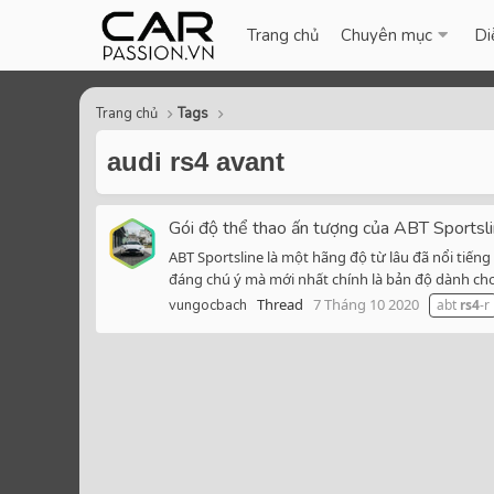
Trang chủ
Chuyên mục
Di
Trang chủ
Tags
audi rs4 avant
Gói độ thể thao ấn tượng của ABT Sportsl
ABT Sportsline là một hãng độ từ lâu đã nổi ti
đáng chú ý mà mới nhất chính là bản độ dành cho A
Thread
7 Tháng 10 2020
vungocbach
abt
rs4
-r