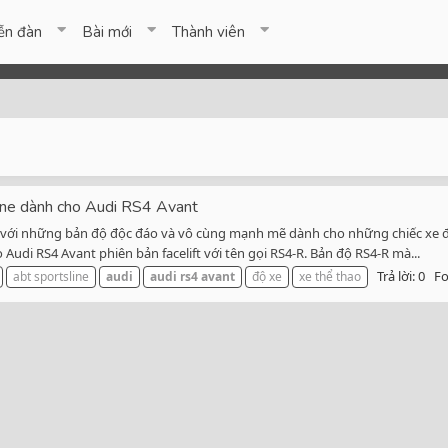
ễn đàn
Bài mới
Thành viên
ine dành cho Audi RS4 Avant
ếng với những bản độ độc đáo và vô cùng mạnh mẽ dành cho những chiếc xe
udi RS4 Avant phiên bản facelift với tên gọi RS4-R. Bản độ RS4-R mà...
Trả lời: 0
F
abt sportsline
audi
audi
rs4
avant
độ xe
xe thể thao