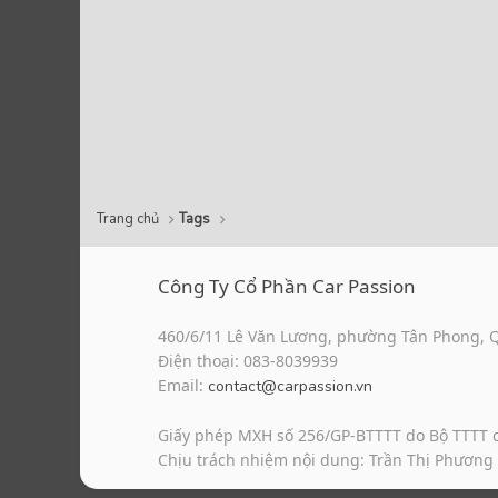
Trang chủ
Tags
Công Ty Cổ Phần Car Passion
460/6/11 Lê Văn Lương, phường Tân Phong, 
Điện thoại: 083-8039939
Email:
contact@carpassion.vn
Giấy phép MXH số 256/GP-BTTTT do Bộ TTTT 
Chịu trách nhiệm nội dung: Trần Thị Phương