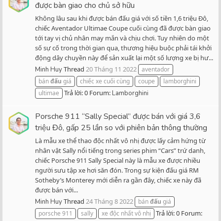
được bàn giao cho chủ sở hữu
Không lâu sau khi được bán đấu giá với số tiền 1,6 triệu Đô,
chiếc Aventador Ultimae Coupe cuối cùng đã được bàn giao
tới tay vị chủ nhân may mắn và chịu chơi. Tuy nhiên do một
số sự cố trong thời gian qua, thương hiệu buộc phải tái khởi
động dây chuyền này để sản xuất lại một số lượng xe bị hư...
Thread
20 Tháng 11 2022
Minh Huy
aventador
bán
đấu
giá
chiếc xe cuối cùng
coupe
lamborghini
Trả lời: 0
Forum:
ultimae
Lamborghini
Porsche 911 “Sally Special” được bán với giá 3,6
triệu Đô, gấp 25 lần so với phiên bản thông thường
Là mẫu xe thể thao độc nhất vô nhị được lấy cảm hứng từ
nhân vật Sally nổi tiếng trong series phim “Cars” trứ danh,
chiếc Porsche 911 Sally Special này là mẫu xe được nhiều
người sưu tập xe hơi săn đón. Trong sự kiện đấu giá RM
Sotheby’s Monterey mới diễn ra gần đây, chiếc xe này đã
được bán với...
Thread
24 Tháng 8 2022
Minh Huy
bán
đấu
giá
Trả lời: 0
Forum:
porsche 911
sally
xe độc nhất vô nhị