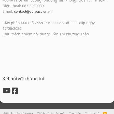
460/6/11 Lê Văn Lương, phường Tân Phong, Quận 7, TP.HCM,
Điện thoại: 083-8039939
Email:
contact@carpassion.vn
Giấy phép MXH số 256/GP-BTTTT do Bộ TTTT cấp ngày
17/06/2020
Chịu trách nhiệm nội dung: Trần Thị Phương Thảo
Kết nối với chúng tôi
Điều khoản sử dụng
Chính sách bảo mật
Trợ giúp
Trang chủ
R