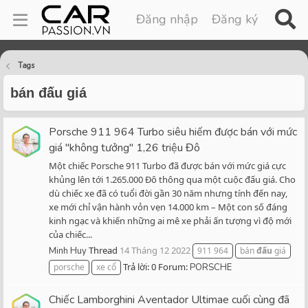
Đăng nhập
Đăng ký
Tags
bán đấu giá
Porsche 911 964 Turbo siêu hiếm được bán với mức
giá "không tưởng" 1,26 triệu Đô
Một chiếc Porsche 911 Turbo đã được bán với mức giá cực
khủng lên tới 1.265.000 Đô thông qua một cuộc đấu giá. Cho
dù chiếc xe đã có tuổi đời gần 30 năm nhưng tính đến nay,
xe mới chỉ vận hành vỏn vẹn 14.000 km – Một con số đáng
kinh ngạc và khiến những ai mê xe phải ấn tượng vì độ mới
của chiếc...
Thread
14 Tháng 12 2022
Minh Huy
911 964
bán
đấu
giá
Trả lời: 0
Forum:
porsche
xe cổ
PORSCHE
Chiếc Lamborghini Aventador Ultimae cuối cùng đã