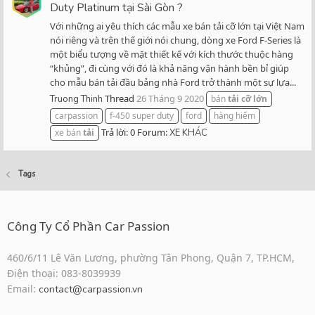
Duty Platinum tại Sài Gòn ?
Với những ai yêu thích các mẫu xe bán tải cỡ lớn tại Việt Nam
nói riêng và trên thế giới nói chung, dòng xe Ford F-Series là
một biểu tượng về mặt thiết kế với kích thước thuộc hàng
“khủng”, đi cùng với đó là khả năng vận hành bền bỉ giúp
cho mẫu bán tải đầu bảng nhà Ford trở thành một sự lựa...
Thread
26 Tháng 9 2020
Truong Thinh
bán
tải
cỡ
lớn
carpassion
f-450 super duty
ford
hàng hiếm
Trả lời: 0
Forum:
xe bán
tải
XE KHÁC
Tags
Công Ty Cổ Phần Car Passion
460/6/11 Lê Văn Lương, phường Tân Phong, Quận 7, TP.HCM,
Điện thoại: 083-8039939
Email:
contact@carpassion.vn