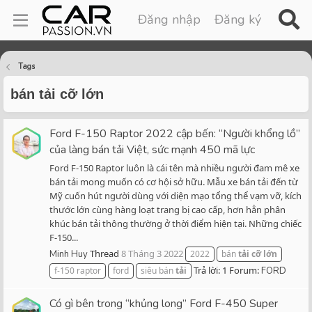
Đăng nhập
Đăng ký
Tags
bán tải cỡ lớn
Ford F-150 Raptor 2022 cập bến: “Người khổng lồ”
của làng bán tải Việt, sức mạnh 450 mã lực
Ford F-150 Raptor luôn là cái tên mà nhiều người đam mê xe
bán tải mong muốn có cơ hội sở hữu. Mẫu xe bán tải đến từ
Mỹ cuốn hút người dùng với diện mạo tổng thể vạm vỡ, kích
thước lớn cùng hàng loạt trang bị cao cấp, hơn hẳn phân
khúc bán tải thông thường ở thời điểm hiện tại. Những chiếc
F-150...
Thread
8 Tháng 3 2022
Minh Huy
2022
bán
tải
cỡ
lớn
Trả lời: 1
Forum:
f-150 raptor
ford
siêu bán
tải
FORD
Có gì bên trong “khủng long” Ford F-450 Super