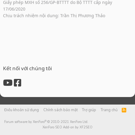
Giấy phép MXH số 256/GP-BTTTT do Bộ TTTT cấp ngày
17/06/2020
Chịu trách nhiệm nội dung: Trần Thị Phương Thảo
Kết nối với chúng tôi
Điều khoản sử dụng
Chính sách bảo mật
Trợ giúp
Trang chủ
R
S
S
®
Forum software by XenForo
© 2010-2021 XenForo Ltd.
XenForo SEO Add-on by XF2SEO