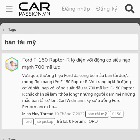
Đăng nhập
Đăng ký
Tags
bán tải mỹ
Ford F-150 Raptor-R lộ diện với động cơ siêu nạp
mạnh 700 mã lực
Vừa qua, thương hiệu Ford đã công bố mẫu bán tải được
mong đợi mang tên F-150 Raptor R. Với trang bị khối động
cơ V8 siêu nạp với công suất đầu ra 700 mã lực, F-150 Raptor
R chắc chắn sẽ làm “thỏa lòng” những người đam mê những
mẫu bán tải cỡ lớn. Carl Widmann, kỹ sư trưởng Ford
Performance cho...
Thread
19 Tháng 7 2022
Minh Huy
bán
tải
mỹ
f-150
Trả lời: 0
Forum:
ford
xe pickup
FORD
Tags