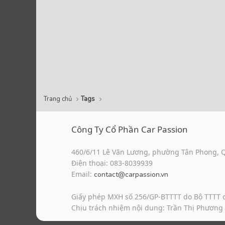
Trang chủ
Tags
Công Ty Cổ Phần Car Passion
460/6/11 Lê Văn Lương, phường Tân Phong, 
Điện thoại: 083-8039939
Email:
contact@carpassion.vn
Giấy phép MXH số 256/GP-BTTTT do Bộ TTTT 
Chịu trách nhiệm nội dung: Trần Thị Phương