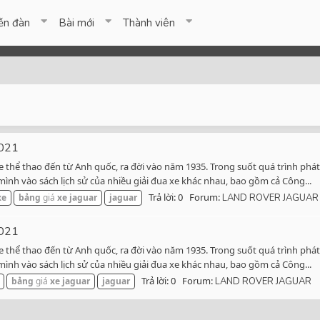
ễn đàn
Bài mới
Thành viên
2021
xe thể thao đến từ Anh quốc, ra đời vào năm 1935. Trong suốt quá trình ph
mình vào sách lịch sử của nhiều giải đua xe khác nhau, bao gồm cả Công...
Trả lời: 0
Forum:
xe
bảng
giá
xe
jaguar
jaguar
LAND ROVER JAGUAR
2021
xe thể thao đến từ Anh quốc, ra đời vào năm 1935. Trong suốt quá trình ph
mình vào sách lịch sử của nhiều giải đua xe khác nhau, bao gồm cả Công...
Trả lời: 0
Forum:
bảng
giá
xe
jaguar
jaguar
LAND ROVER JAGUAR