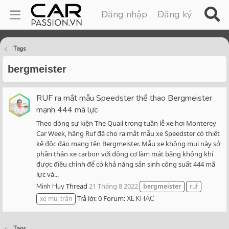
Đăng nhập
Đăng ký
Tags
bergmeister
RUF ra mắt mẫu Speedster thể thao Bergmeister
mạnh 444 mã lực
Theo dòng sự kiện The Quail trong tuần lễ xe hơi Monterey
Car Week, hãng Ruf đã cho ra mắt mẫu xe Speedster có thiết
kế độc đáo mang tên Bergmeister. Mẫu xe không mui này sở
phần thân xe carbon với động cơ làm mát bằng không khí
được điều chỉnh để có khả năng sản sinh công suất 444 mã
lực và...
Thread
21 Tháng 8 2022
Minh Huy
bergmeister
ruf
Trả lời: 0
Forum:
xe mui trần
XE KHÁC
Tags