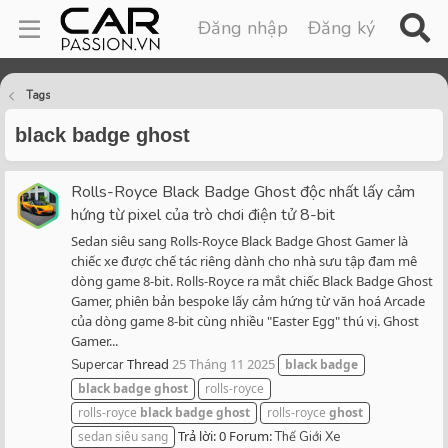
Đăng nhập
Đăng ký
Tags
black badge ghost
Rolls-Royce Black Badge Ghost độc nhất lấy cảm
hứng từ pixel của trò chơi điện tử 8-bit
Sedan siêu sang Rolls-Royce Black Badge Ghost Gamer là
chiếc xe được chế tác riêng dành cho nhà sưu tập đam mê
dòng game 8-bit. Rolls-Royce ra mắt chiếc Black Badge Ghost
Gamer, phiên bản bespoke lấy cảm hứng từ văn hoá Arcade
của dòng game 8-bit cùng nhiều "Easter Egg" thú vị. Ghost
Gamer...
Thread
25 Tháng 11 2025
Supercar
black
badge
black
badge
ghost
rolls-royce
rolls-royce
black
badge
ghost
rolls-royce
ghost
Trả lời: 0
Forum:
sedan siêu sang
Thế Giới Xe