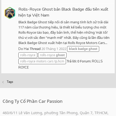
Rolls-Royce Ghost bản Black Badge đầu tiên xuất
hiện tại Việt Nam
Black Badge Ghost tiếp nối di sản mang tính lịch sử trải dài
117 năm của thương hiệu, là thiết kế biểu tượng cho một
Rolls-Royce táo bạo, đầy bản linh, thể hiện những ‘mặt tối’
thú vị với sắc đen “mạnh mẽ” nhất. Đây cũng là lần đầu tiên
Black Badge Ghost xuất hiện tại Rolls Royce Motors Cars...
Thread
20 Tháng 1 2022
Do Hai
black
badge
ghost
rolls-royce
rolls-royce
ghost
Trả lời: 0
Forum:
rolls-royce motors cars tp.hcm
ROLLS
ROYCE
Tags
Công Ty Cổ Phần Car Passion
460/6/11 Lê Văn Lương, phường Tân Phong, Quận 7, TP.HCM,