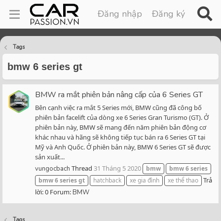
Đăng nhập
Đăng ký
Tags
bmw 6 series gt
BMW ra mắt phiên bản nâng cấp của 6 Series GT
Bên cạnh việc ra mắt 5 Series mới, BMW cũng đã công bố
phiên bản facelift của dòng xe 6 Series Gran Turismo (GT). Ở
phiên bản này, BMW sẽ mang đến năm phiên bản động cơ
khác nhau và hãng sẽ không tiếp tục bán ra 6 Series GT tại
Mỹ và Anh Quốc. Ở phiên bản này, BMW 6 Series GT sẽ được
sản xuất...
Thread
31 Tháng 5 2020
vungocbach
bmw
bmw
6
series
Trả
bmw
6
series
gt
hatchback
xe gia đình
xe thể thao
lời: 0
Forum:
BMW
Tags