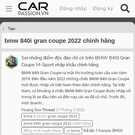
Đăng nhập
Đăng ký
Tags
bmw 840i gran coupe 2022 chính hãng
Soi những điểm độc đáo chỉ có trên BMW 840i Gran
Coupe M-Sport nhập khẩu chính hãng
BMW 840i Gran Coupe ra mắt thị trường toàn cầu vào năm
2019. Đến đầu năm 2022 những chiếc BMW 840i Gran Coupe
mới được nhập về Việt Nam theo diện chính hãng. Tại Việt
Nam, có khoảng 4 chiếc BMW 840i Gran Coupe được nhập về
trong lô xe đầu tiên và đến nay các xe đã có chủ. Trước đó,
một doanh...
Thread
21 Tháng 3 2022
Hoang Son
bmw
8 series
gran
coupe
2022
bmw
840i
gran
coupe
2022
chính hãng
Trả lời: 1
Forum:
động cơ i6 huyền thoại
xe
bmw
BMW