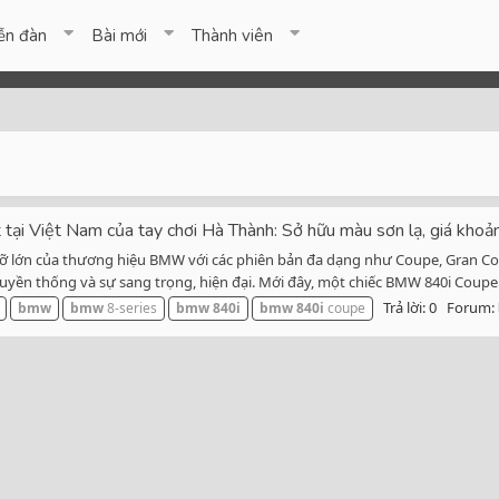
ễn đàn
Bài mới
Thành viên
i Việt Nam của tay chơi Hà Thành: Sở hữu màu sơn lạ, giá khoả
cỡ lớn của thương hiệu BMW với các phiên bản đa dạng như Coupe, Gran Co
uyền thống và sự sang trọng, hiện đại. Mới đây, một chiếc BMW 840i Coupe.
Trả lời: 0
Forum:
bmw
bmw
8-series
bmw
840i
bmw
840i
coupe