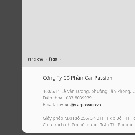
Trang chủ
Tags
Công Ty Cổ Phần Car Passion
460/6/11 Lê Văn Lương, phường Tân Phong, 
Điện thoại: 083-8039939
Email:
contact@carpassion.vn
Giấy phép MXH số 256/GP-BTTTT do Bộ TTTT 
Chịu trách nhiệm nội dung: Trần Thị Phương